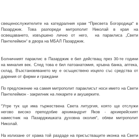
свещенослужителите на катедралния храм "Пресвета Богородица" в
Пазарджик. Това разпореди митрополит Николай в края на
освещаването, извършено лично от него, на параклиса „Свети
Пантелеймон” в двора на МБАЛ Пазарджик.
Болничният параклис в Пазарджик е бил действащ през 30-те години
на миналия век. След това е бил патоанатомия, кръвна банка, аптека,
склад. Възстановяването му е осъществено изцяло със средства от
дарения от фирми и граждани
По предложение на самия митрополит параклисът носи името на Свети
Пантелеймон - закрилник на лекарите и акушерките.
"Утре тук ще има тържествена Света литургия, която ще отслужи
негово високо преподобие архимандрит Яков - архиерейският
наместник на Пазарджишката духовна околия", обяви митрополит
Николай.
На излизане от храма той раздаде на присъстващите иконка на Свети