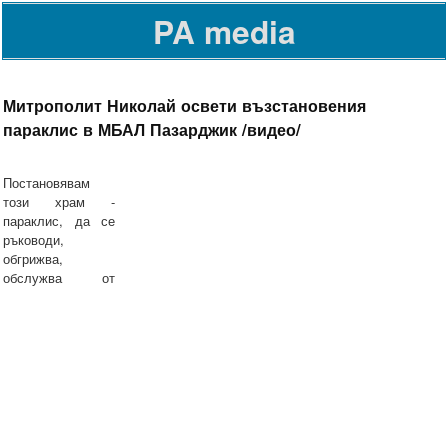
PA media
Митрополит Николай освети възстановения
параклис в МБАЛ Пазарджик /видео/
Постановявам
този храм -
параклис, да се
ръководи,
обгрижва,
обслужва от