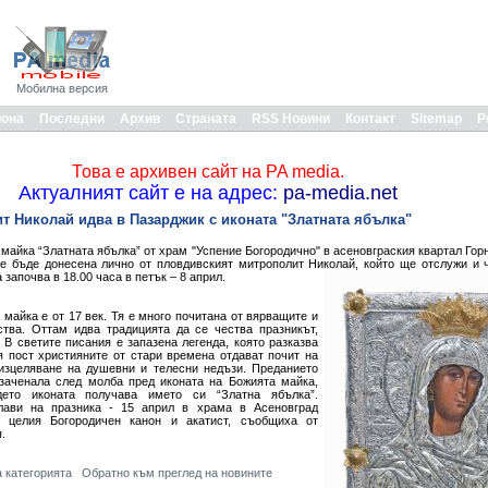
Мобилна версия
иона
Последни
Архив
Страната
RSS Новини
Контакт
Sitemap
Р
Това е архивен сайт на PA media.
Актуалният сайт е на адрес:
pa-media.net
 Николай идва в Пазарджик с иконата "Златната ябълка"
майка “Златната ябълка” от храм "Успение Богородично" в асеновграския квартал Гор
ще бъде донесена лично от пловдивският митрополит Николай, който ще отслужи и 
започва в 18.00 часа в петък – 8 април.
майка е от 17 век. Тя е много почитана от вярващите и
ства. Оттам идва традицията да се чества празникът,
 В светите писания е запазена легенда, която разказва
я пост християните от стари времена отдават почит на
изцеляване на душевни и телесни недъзи. Преданието
 заченала след молба пред иконата на Божията майка,
дето иконата получава името си “Златна ябълка”.
лави на празника - 15 април в храма в Асеновград
 целия Богородичен канон и акатист, съобщиха от
я.
 категорията
Обратно към преглед на новините