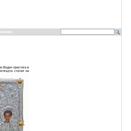
еклама
ни Воден пристига в
четвърта статия на