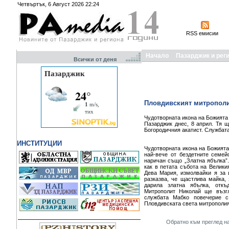
Четвъртък, 6 Август 2026 22:24
RSS емисии
Начало
Пазарджик и рег
Всички от деня
Пловдивският митрополит
Чудотворната икона на Божията 
Пазарджик днес, 8 април. Тя 
Богородичния акатист. Службата 
ИНСТИТУЦИИ
Чудотворната икона на Божията 
най-вече от бездетните семей
наричан също „Златна ябълка”.
как в петата събота на Велики
Дева Мария, измолвайки я за 
разказва, че щастлива майка,
дарила златна ябълка, откъ
Митрополит Николай ще възг
службата Мабко повечерие с
Пловдивската света митрополи
Обратно към преглед на