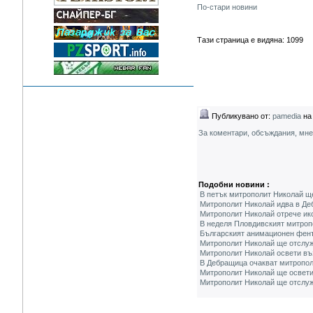
По-стари новини
Тази страница е видяна: 1099
Публикувано от:
pamedia
на 
За коментари, обсъждания, мн
Подобни новини :
В петък митрополит Николай ще
Митрополит Николай идва в Де
Митрополит Николай отрече ик
В неделя Пловдивският митроп
Българският анимационен фент
Митрополит Николай ще отслуж
Митрополит Николай освети въ
В Дебращица очакват митропол
Митрополит Николай ще освети
Митрополит Николай ще отслуж