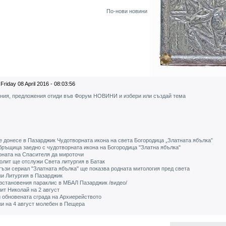
По-нови новини
Friday 08 April 2016 - 08:03:56
ения, предложения отиди във Форум НОВИНИ и избери или създай тема
 донесе в Пазарджик Чудотворната икона на света Богородица „Златната ябълка”
бръщица заедно с чудотворната икона на Богородица "Златна ябълка"
оната на Спасителя да мироточи
олит ще отслужи Света литургия в Батак
ъзи сериал "Златната ябълка" ще показва родната митология пред света
и Литургия в Пазарджик
зстановения параклис в МБАЛ Пазарджик /видео/
ит Николай на 2 август
 обновената сграда на Архиерейството
и на 4 август молебен в Пещера