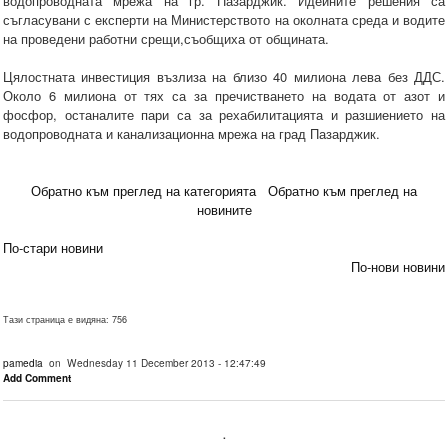
водопроводната мрежа на гр. Пазарджик. Идейните решения са
съгласувани с експерти на Министерството на околната среда и водите
на проведени работни срещи,съобщиха от общината.
Цялостната инвестиция възлиза на близо 40 милиона лева без ДДС.
Около 6 милиона от тях са за пречистването на водата от азот и
фосфор, останалите пари са за рехабилитацията и разшиението на
водопроводната и канализационна мрежа на град Пазарджик.
Обратно към преглед на категорията
Обратно към преглед на
новините
По-стари новини
По-нови новини
Тази страница е видяна: 756
pamedia
on Wednesday 11 December 2013 - 12:47:49
Add Comment
.