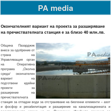
PA media
Окончателният вариант на проекта за разширяване
на пречиствателната станция е за близо 40 млн.лв.
Община Пазарджик
внесе за одобрение от
страна на
Управляващия орган
на Оперативна
програма „Околна
среда“ окончателен
вариант на
подготвени идейни
проекти за
разширение на
пречиствателната
станция за отпадни води за отстраняване на биогенни елементи – азот
и фосфор и рехабилитация и разширение на канализационната и