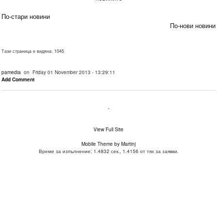
По-стари новини
По-нови новини
Тази страница е видяна: 1045
pamedia
on Friday 01 November 2013 - 13:29:11
Add Comment
.
View Full Site
Mobile Theme by Martinj
Време за изпълнение: 1.4832 сек., 1.4156 от тях за заявки.