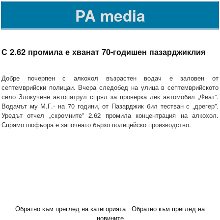
PA media
С 2.62 промила е хванат 70-годишен пазарджиклия
Добре почерпен с алкохол възрастен водач е заловен от
септемврийски полицаи. Вчера следобед на улица в септемврийското
село Злокучене автопатрул спрял за проверка лек автомобил „Фиат”.
Водачът му М.Г.- на 70 години, от Пазарджик бил тестван с „дрегер”.
Уредът отчел „скромните” 2.62 промила концентрация на алкохол.
Спрямо шофьора е започнато бързо полицейско производство.
Обратно към преглед на категорията
Обратно към преглед на
новините