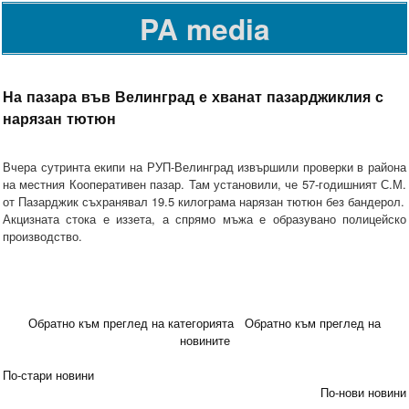
PA media
На пазара във Велинград е хванат пазарджиклия с
нарязан тютюн
Вчера сутринта екипи на РУП-Велинград извършили проверки в района
на местния Кооперативен пазар. Там установили, че 57-годишният С.М.
от Пазарджик съхранявал 19.5 килограма нарязан тютюн без бандерол.
Акцизната стока е иззета, а спрямо мъжа е образувано полицейско
производство.
Обратно към преглед на категорията
Обратно към преглед на
новините
По-стари новини
По-нови новини