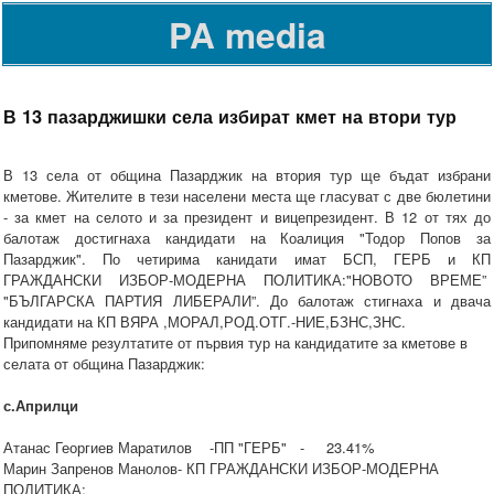
PA media
В 13 пазарджишки села избират кмет на втори тур
В 13 села от община Пазарджик на втория тур ще бъдат избрани
кметове. Жителите в тези населени места ще гласуват с две бюлетини
- за кмет на селото и за президент и вицепрезидент. В 12 от тях до
балотаж достигнаха кандидати на Коалиция "Тодор Попов за
Пазарджик". По четирима канидати имат БСП, ГЕРБ и КП
ГРАЖДАНСКИ ИЗБОР-МОДЕРНА ПОЛИТИКА:"НОВОТО ВРЕМЕ”
"БЪЛГАРСКА ПАРТИЯ ЛИБЕРАЛИ”. До балотаж стигнаха и двача
кандидати на КП ВЯРА ,МОРАЛ,РОД.ОТГ.-НИЕ,БЗНС,ЗНС .
Припомняме резултатите от първия тур на кандидатите за кметове в
селата от община Пазарджик:
с.Априлци
Атанас Георгиев Маратилов -ПП "ГЕРБ" - 23.41%
Марин Запренов Манолов- КП ГРАЖДАНСКИ ИЗБОР-МОДЕРНА
ПОЛИТИКА: