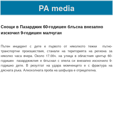
PA media
Снощи в Пазарджик 60-годишен блъсна внезапно
изскочил 9-годишен малчуган
Пътен инцидент с дете е първото от няколкото тежки пътно-
транспортни произшествия, станали на територията на региона за
няколко часа вчера. Около 17.00ч. на улица в областния център 60-
годишен пазарджиклия е блъснал с опела си внезапно изскочило 9-
годишно дете. В резултат на удара момченцето е с фрактура на
дясната ръка. Алкохолната проба на шофьора е отрицателна.