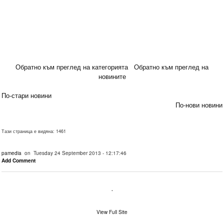
Обратно към преглед на категорията
Обратно към преглед на
новините
По-стари новини
По-нови новини
Тази страница е видяна: 1461
pamedia
on Tuesday 24 September 2013 - 12:17:46
Add Comment
.
View Full Site