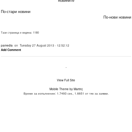
новините
По-стари новини
По-нови новини
Тази страница е видяна: 1180
pamedia
on Tuesday 27 August 2013 - 12:52:12
Add Comment
.
View Full Site
Mobile Theme by Martinj
Време за изпълнение: 1.7493 сек., 1.6651 от тях за заявки.