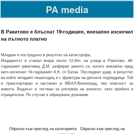
PA media
В Ракитово е блъснат 19-годишен, внезапно изскочил
на пътното платно
Младеж е пострадало в резултат на катастрофа.
Инцидентът е станал вчера около 13.00ч. на улица в Ракитово. 48-
годишният ракитовец Д.М. шофирал реното си, когато внезапно пред
него изскочил 19-годишният А.К. от Батак. Последвал удар, в резултат
на който младият пешеходец е с фрактура на дясната подбедрица. Той
е транспортиран и настанен в МБАЛ-Велинград, без опасност за
живота. Водачът е тестван за употреба на алкохол, като пробата е
отрицателна. По случая е образувано дознание.
Обратно към преглед на категорията
Обратно към преглед на