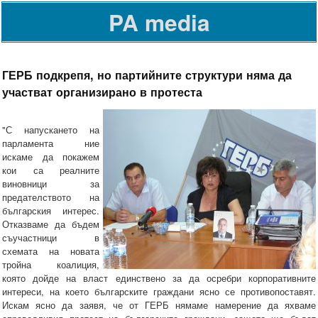
PA media
ГЕРБ подкрепя, но партийните структури няма да
участват организирано в протеста
"С напускането на
парламента ние
искаме да покажем
кои са реалните
виновници за
предателството на
българския интерес.
Отказваме да бъдем
съучастници в
схемата на новата
тройна коалиция,
която дойде на власт единствено за да осребри корпоративните
интереси, на което българските граждани ясно се противопоставят.
Искам ясно да заявя, че от ГЕРБ нямаме намерение да яхваме