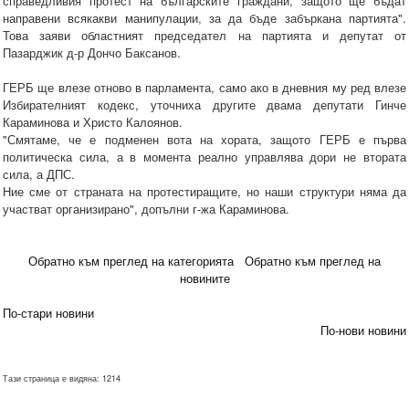
справедливия протест на българските граждани, защото ще бъдат
направени всякакви манипулации, за да бъде забъркана партията".
Това заяви областният председател на партията и депутат от
Пазарджик д-р Дончо Баксанов.
ГЕРБ ще влезе отново в парламента, само ако в дневния му ред влезе
Избирателният кодекс, уточниха другите двама депутати Гинче
Караминова и Христо Калоянов.
"Смятаме, че е подменен вота на хората, защото ГЕРБ е първа
политическа сила, а в момента реално управлява дори не втората
сила, а ДПС.
Ние сме от страната на протестиращите, но наши структури няма да
участват организирано", допълни г-жа Караминова.
Обратно към преглед на категорията
Обратно към преглед на
новините
По-стари новини
По-нови новини
Тази страница е видяна: 1214