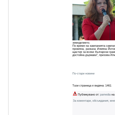
земеделието.
По време на кампанията симпат
промяна, разказа Илияна Йото
щастие за всеки български граж
достойна държава", призова Ил
По-стари новини
Тази страница е видяна: 1461
Публикувано от:
pamedia
на 
За коментари, обсъждания, мн