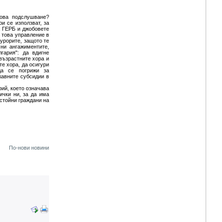
това подслушване?
и се използват, за
а ГЕРБ и джобовете
 това управление в
курорите, защото те
ни ангажиментите,
гария": да вдигне
възрастните хора и
е хора, да осигури
да се погрижи за
жавните субсидии в
ий, което означава
ички ни, за да има
остойни граждани на
По-нови новини