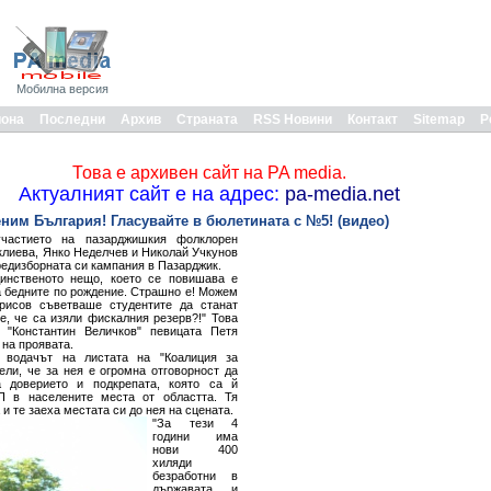
Мобилна версия
иона
Последни
Архив
Страната
RSS Новини
Контакт
Sitemap
Р
Това е архивен сайт на PA media.
Актуалният сайт е на адрес:
pa-media.net
ним България! Гласувайте в бюлетината с №5! (видео)
частието на пазарджишкия фолклорен
лиева, Янко Неделчев и Николай Учкунов
редизборната си кампания в Пазарджик.
динственото нещо, което се повишава е
а бедните по рождение. Страшно е! Можем
рисов съветваше студентите да станат
е, че са изяли фискалния резерв?!" Това
 "Константин Величков" певицата Петя
 на проявата.
 водачът на листата на "Коалиция за
ли, че за нея е огромна отговорност да
а доверието и подкрепата, която са й
П в населените места от областта. Тя
 и те заеха местата си до нея на сцената.
"За тези 4
години има
нови 400
хиляди
безработни в
държавата и