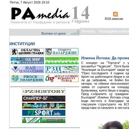
Петък, 7 Август 2026 19:10
RSS емисии
Начало
Пазарджик и рег
Всички от деня
ИНСТИТУЦИИ
Илияна Йотова: Да проме
С концерт на "Тортата" с у
ансамбъл "Чудесия", Петя Буюк
"Коалиция за България" закри п
"През последните 4 години е
броят на работещите бедни и н
ли да забравим, че Бойко Бо
овчари, че обвини пенсионерит
заяви от сцената на площад
Буюклиева, която беше и водещ
Пред събралите се граждани
България" Илияна Йотова споде
води листата и благодари з
гласували структурите на БС
представи останалите в листата