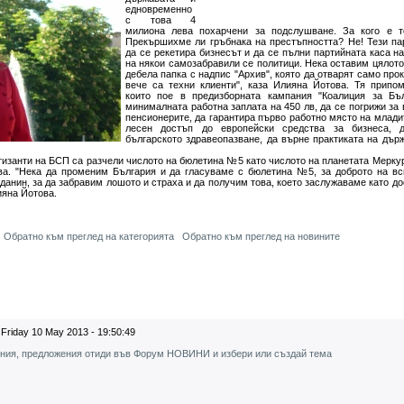
едновременно
с това 4
милиона лева похарчени за подслушване. За кого е 
Прекършихме ли гръбнака на престъпността? Не! Тези пар
да се рекетира бизнесът и да се пълни партийната каса н
на някои самозабравили се политици. Нека оставим цялото
дебела папка с надпис "Архив", която да отварят само про
вече са техни клиенти", каза Илияна Йотова. Тя припом
които пое в предизборната кампания "Коалиция за Бъл
минималната работна заплата на 450 лв, да се погрижи за 
пенсионерите, да гарантира първо работно място на младит
лесен достъп до европейски средства за бизнеса, 
българското здравеопазване, да върне практиката на дър
изанти на БСП са разчели числото на бюлетина №5 като числото на планетата Меркур
ва. "Нека да променим България и да гласуваме с бюлетина №5, за доброто на вс
данин, за да забравим лошото и страха и да получим това, което заслужаваме като д
ияна Йотова.
Обратно към преглед на категорията
Обратно към преглед на новините
Friday 10 May 2013 - 19:50:49
ения, предложения отиди във Форум НОВИНИ и избери или създай тема