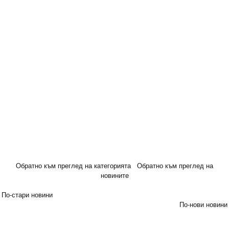
Обратно към преглед на категорията
Обратно към преглед на
новините
По-стари новини
По-нови новини