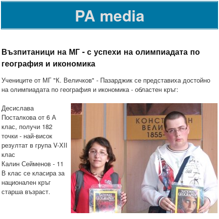
PA media
Възпитаници на МГ - с успехи на олимпиадата по
география и икономика
Учениците от МГ "К. Величков" - Пазарджик се представиха достойно
на олимпиадата по география и икономика - областен кръг:
Десислава
Посталкова от 6 А
клас, получи 182
точки - най-висок
резултат в група V-ХІІ
клас
Калин Сейменов - 11
В клас се класира за
национален кръг
старша възраст.