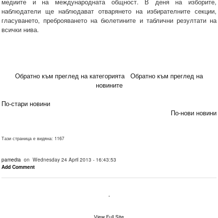
медиите и на международната общност. В деня на изборите,
наблюдатели ще наблюдават отварянето на избирателните секции,
гласуването, преброяването на бюлетините и таблични резултати на
всички нива.
Обратно към преглед на категорията
Обратно към преглед на
новините
По-стари новини
По-нови новини
Тази страница е видяна: 1167
pamedia
on Wednesday 24 April 2013 - 16:43:53
Add Comment
.
View Full Site