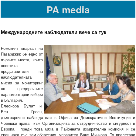
PA media
Международните наблюдатели вече са тук
Ромският квартал на
Пазарджик бе едно от
първите места, които
посетиха
представители на
наблюдателната
мисия за мониторинг
на предсрочните
парламентарни избори
в България.
Елеонора Булат и
Бен Гроен,
дългосрочни наблюдатели в Офиса за Демократични Институции и
Човешки права към Организацията за сътрудничество и сигурност в
Европа, преди това бяха в Районната избирателна комисия и се
срещнаха със зам.областния, управител Ваня Минкова. Тя представи