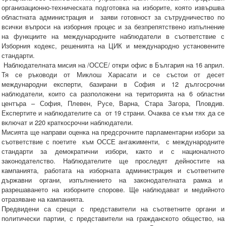
организационно-техническата подготовка на изборите, която извършва
областната администрация и заяви готовност за сътрудничество по
всички въпроси на изборния процес и за безпрепятствено изпълнение
на функциите на международните наблюдатели в съответствие с
Изборния кодекс, решенията на ЦИК и международно установените
стандарти.
Наблюдателната мисия на /ОССЕ/ откри офис в България на 16 април.
Тя се ръководи от Миклош Харасати и се състои от десет
международни експерти, базирани в София и 12 дългосрочни
наблюдатели, които са разположени на територията на 6 областни
центъра – София, Плевен, Русе, Варна, Стара Загора, Пловдив.
Експертите и наблюдателите са от 19 страни. Очаква се към тях да се
включат и 220 краткосрочни наблюдатели.
Мисията ще направи оценка на предсрочните парламентарни избори за
съответствие с поетите към ОССЕ ангажименти, с международните
стандарти за демократични избори, както и с националното
законодателство. Наблюдателите ще проследят дейностите на
кампанията, работата на изборната администрация и съответните
държавни органи, изпълнението на законодателната рамка и
разрешаването на изборните спорове. Ще наблюдават и медийното
отразяване на кампанията.
Предвидени са срещи с представители на съответните органи и
политически партии, с представители на гражданското общество, на