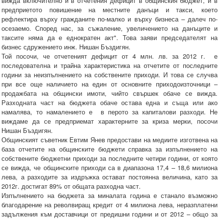
вижда включително и в отчетения дефицит в общинския бюджет, и в
предприетото повишение на местните данъци и такси, което
рефлектира върху гражданите по-малко и върху бизнеса – далеч по-
осезаемо. Според нас, за съжаление, увеличението на данъците и
таксите няма да е еднократен акт". Това заяви председателят на
бизнес сдружението инж. Нишан Бъздигян.
Той посочи, че отчетеният дефицит от 4 млн. лв. за 2012 г. е
последователна и трайна характеристика на отчетите от последните
години за неизпълнението на собствените приходи. И това се случва
при все още наличието на един от основните приходоизточници –
продажбата на общински имоти, чийто свършек обаче се вижда.
Разходната част на бюджета обаче остава една и съща или ако
намалява, то намалението е в перото за капиталови разходи. Не
виждаме да се предприемат характерните за криза мерки, посочи
Нишан Бъздигян.
Общинският съветник Евтим Янев предостави на медиите изготвена на
база отчетите на общинските бюджети справка за изпълнението на
собствените бюджетни приходи за последните четири години, от която
се вижда, че общинските приходи са в диапазона 17,4 – 18,6 милиона
лева, а разходите за издръжка остават постоянна величина, като за
2012г. достигат 89% от общата разходна част.
Изпълнението на бюджета за миналата година е станало възможно
благодарение на револвиращ кредит от 4 милиона лева, неразплатени
задължения към доставчици от предишни години и от 2012 – общо за