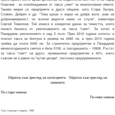
Георгиев - за освобождаване от такса „смет” за неизползвани обекти.
Такива мерки са предприети в други общини, като Стара Загора,
Сливен, Добрич и др. "Това щеше е израз на добра воля, знак на
добронамереност, но всички видяхте какво се случи", коментира
Сергей Темелков. Той изнесе и конкретни данни за тежестта, която
понася бизнеса от увеличаването на такса "смет". За хотел в
Пазарджик увеличението е над 2 пъти. През 2012 година хотелът е
платил такса за боклука в размер на 2460 лв, а през 2013 година
трябва да плати 5340 лв. За строително предприятие в Пазарджик
миналогодишната сметка е била 5150, а тазгодишната – 10926. Ръстът
за такса "смет" на друго, промишлено предприятие е 43%, което
съвсем не е равно на "кутия цигари", посочиха предприемачите.
Обратно към преглед на категорията
Обратно към преглед на
новините
По-стари новини
По-нови новини
Тази страница е видяна: 1366