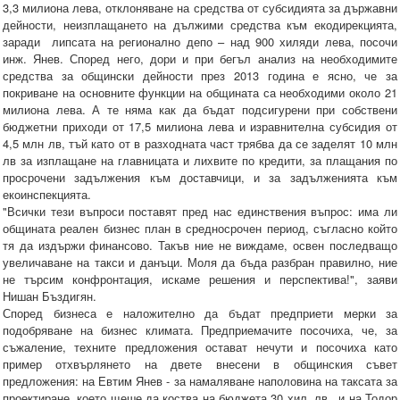
3,3 милиона лева, отклоняване на средства от субсидията за държавни
дейности, неизплащането на дължими средства към екодирекцията,
заради липсата на регионално депо – над 900 хиляди лева, посочи
инж. Янев. Според него, дори и при бегъл анализ на необходимите
средства за общински дейности през 2013 година е ясно, че за
покриване на основните функции на общината са необходими около 21
милиона лева. А те няма как да бъдат подсигурени при собствени
бюджетни приходи от 17,5 милиона лева и изравнителна субсидия от
4,5 млн лв, тъй като от в разходната част трябва да се заделят 10 млн
лв за изплащане на главницата и лихвите по кредити, за плащания по
просрочени задължения към доставчици, и за задълженията към
екоинспекцията.
"Всички тези въпроси поставят пред нас единствения въпрос: има ли
общината реален бизнес план в средносрочен период, съгласно който
тя да издържи финансово. Такъв ние не виждаме, освен последващо
увеличаване на такси и данъци. Моля да бъда разбран правилно, ние
не търсим конфронтация, искаме решения и перспектива!", заяви
Нишан Бъздигян.
Според бизнеса е наложително да бъдат предприети мерки за
подобряване на бизнес климата. Предприемачите посочиха, че, за
съжаление, техните предложения остават нечути и посочиха като
пример отхвърлянето на двете внесени в общинския съвет
предложения: на Евтим Янев - за намаляване наполовина на таксата за
проектиране, което щеше да коства на бюджета 30 хил. лв., и на Тодор