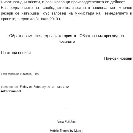
животновъдни обекти, и разширяващи производствената си дейност.
Разпределението на свободните количества в националния млечен
резерв се извършва със заповед на министъра на земеделието и
храните, в срок до 31 юли 2013 г.
Обратно към преглед на категорията
Обратно към преглед на
новините
По-стари новини
По-нови новини
Тази страница е видяна: 1198
pamedia
on Friday 08 February 2013 - 13:27:42
Add Comment
.
View Full Site
Mobile Theme by Martinj