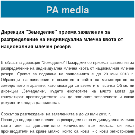
PA media
Дирекция "Земеделие" приема заявления за
разпределение на индивидуална млечна квота от
националния млечен резерв
В областна дирекция "Земеделие"-Пазарджик се приемат заявления за
разпределение на индивидуална млечна квота от националния млечен
резерв. Срокът за подаване на заявленията е до 20 юни 2013 г.
Образецът на заявление е поместен в сайта на министерство на
земеделието и храните, като може да се вземе и от всички Областни
дирекции „Земеделие”, където експертите на място могат да
консултират производителите как да попълнят заявлението и какви
документи следва да приложат.
Срокът за разглеждане на заявленията е до 20 юли 2013 г.
Право да подадат заявление за разпределяне на индивидуална млечна
квота или за допълнително количество към квотата си имат
производители на краве мляко, които са нови - с нови регистрирани