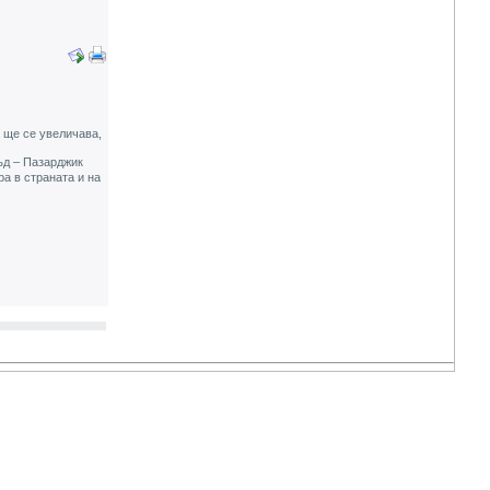
 ще се увеличава,
ъд – Пазарджик
а в страната и на