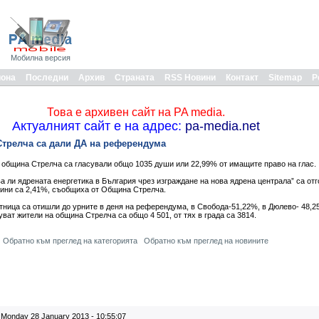
Мобилна версия
иона
Последни
Архив
Страната
RSS Новини
Контакт
Sitemap
Р
Това е архивен сайт на PA media.
Актуалният сайт е на адрес:
pa-media.net
 Стрелча са дали ДА на референдума
бщина Стрелча са гласували общо 1035 души или 22,99% от имащите право на глас.
ва ли ядрената енергетика в България чрез изграждане на нова ядрена централа” са от
ини са 2,41%, съобщиха от Община Стрелча.
тница са отишли до урните в деня на референдума, в Свобода-51,22%, в Дюлево- 48,2
ват жители на община Стрелча са общо 4 501, от тях в града са 3814.
Обратно към преглед на категорията
Обратно към преглед на новините
Monday 28 January 2013 - 10:55:07