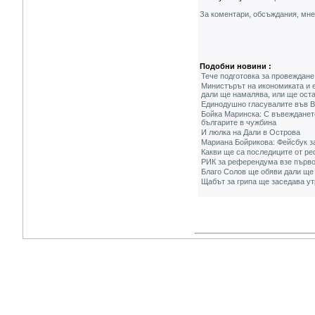
За коментари, обсъждания, мн
Подобни новини :
Тече подготовка за провеждан
Министърът на икономиката и е
дали ще намалява, или ще оста
Единодушно гласувалите във В
Бойка Маринска: С въвеждането
българите в чужбина
И люлка на Дали в Острова
Мариана Бойрикова: Фейсбук за
Какви ще са последиците от р
РИК за референдума взе първо
Благо Солов ще обяви дали ще 
Щабът за грипа ще заседава у