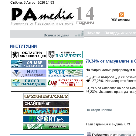
Събота, 8 Август 2026 14:53
RSS емисии
Начало
Пазарджик и рег
Всички от деня
ИНСТИТУЦИИ
70,34% от гласувалите в
На Националния референдум в о
С „ДА” на въпроса „Да се разви
НЕ- 27,25%. Невалидните бюлет
51,79% от жителите на село Бла
46,23%. Имащите право да гласу
По-стари новини
Тази страница е видяна: 873
Публикувано от:
pamedia
на 