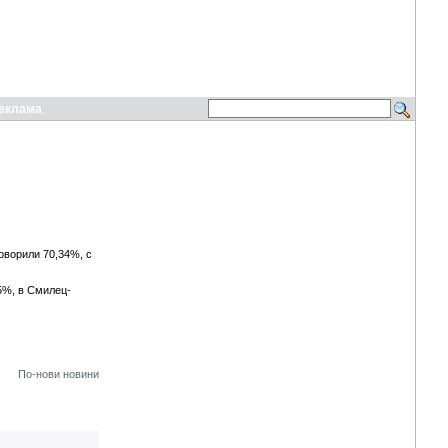
еклама
говорили 70,34%, с
5%, в Смилец-
По-нови новини