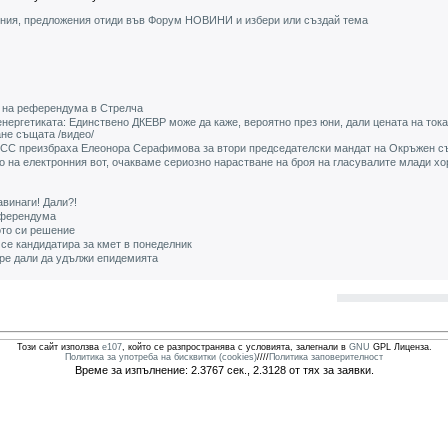
ения, предложения отиди във Форум НОВИНИ и избери или създай тема
е на референдума в Стрелча
нергетиката: Единствено ДКЕВР може да каже, вероятно през юни, дали цената на тока
не същата /видео/
СС преизбраха Елеонора Серафимова за втори председателски мандат на Окръжен с
 на електронния вот, очакваме сериозно нарастване на броя на гласувалите млади хор
винаги! Дали?!
еферендума
то си решение
се кандидатира за кмет в понеделник
тре дали да удължи епидемията
Този сайт използва
e107
, който се разпространява с условията, залегнали в
GNU
GPL Лиценза.
Политика за употреба на бисквитки (cookies)
////
Политика заповерителност
Време за изпълнение: 2.3767 сек., 2.3128 от тях за заявки.