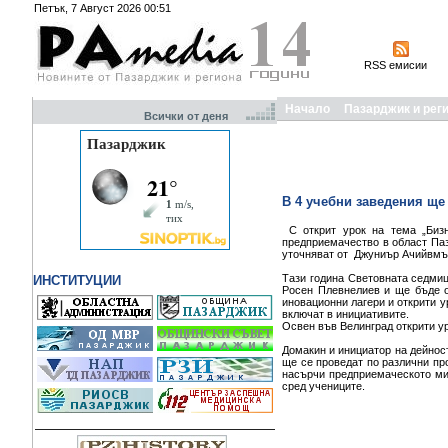
Петък, 7 Август 2026 00:51
RSS емисии
Начало
Пазарджик и рег
Всички от деня
В 4 учебни заведения ще
С открит урок на тема „Биз
предприемачество в област Паз
уточняват от Джуниър Ачийвмъ
Тази година Световната седмиц
ИНСТИТУЦИИ
Росен Плевнелиев и ще бъде о
иновационни лагери и открити у
включат в инициативите.
Освен във Велинград открити у
Домакин и инициатор на дейнос
ще се проведат по различни про
насърчи предприемаческото ми
сред учениците.