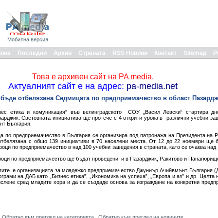
Мобилна версия
иона
Последни
Архив
Страната
RSS Новини
Контакт
Sitemap
Р
Това е архивен сайт на PA media.
Актуалният сайт е на адрес:
pa-media.net
 бъде отбелязана Седмицата по предприемачество в област Пазард
нес етика и комуникация“ във велинградското СОУ „Васил Левски“ стартира д
арджик. Световната инициатива ще протече с 4 открити урока в различни учебни зав
нт България.
а по предприемачество в България се организира под патронажа на Президента на 
тбелязана с общо 139 инициативи в 70 населени места. От 12 до 22 ноември ще б
роци по предприемачество в над 100 учебни заведения в страната, като се очаква над
роци по предприемачество ще бъдат проведени и в Пазарджик, Ракитово и Панагюрищ
тите е организацията за младежко предприемачество Джуниър Ачийвмънт България (
грами на ДАБ като „Бизнес етика”, „Икономика на успеха”, „Европа и аз” и др. Целта 
слене сред младите хора и да се създаде основа за изграждане на конкретни пред
Обратно към преглед на категорията
Обратно към преглед на новините