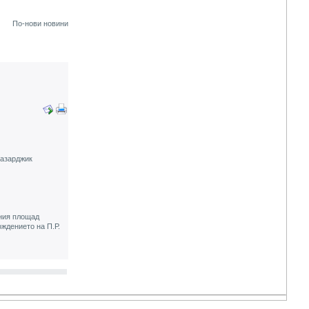
По-нови новини
Пазарджик
лния площад
ждението на П.Р.