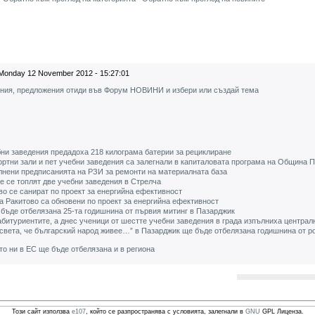
Monday 12 November 2012 - 15:27:01
ения, предложения отиди във Форум НОВИНИ и избери или създай тема
и заведения предадоха 218 килограма батерии за рециклиране
ртни зали и пет учебни заведения са залегнали в капиталовата програма на Община 
лнени предписанията на РЗИ за ремонти на материалната база
е се топлят две учебни заведения в Стрелча
во се санират по проект за енергийна ефективност
 Ракитово са обновени по проект за енергийна ефективност
бъде отбелязана 25-та годишнина от първия митинг в Пазарджик
битуриентите, а днес ученици от шестте учебни заведения в града изпълниха центра
 света, че българский народ живее…” в Пазарджик ще бъде отбелязана годишнина от ро
о ни в ЕС ще бъде отбелязана и в региона
Този сайт използва
e107
, който се разпространява с условията, залегнали в
GNU
GPL Лиценза.