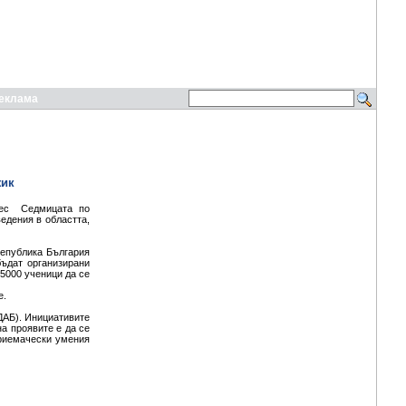
еклама
жик
нес Седмицата по
едения в областта,
Република България
ъдат организирани
 5000 ученици да се
е.
ДАБ). Инициативите
на проявите е да се
приемачески умения