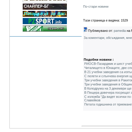
По-стари новини
Тази страница е видяна: 1529
Публикувано от:
pamedia
на 
За коментари, обсъждания, мн
Подобни новини :
РИОСВ-Пазарджик и шест учебн
Читалището в Юнаците, две спо
В 21 учебни заведения са изпъ
С пелети и слънчева енергия щ
Три учебни заведения в Ракито
Три учебни заведения в Община
В Колодрума на 3 декември ще 
В Пещера довечера посрещат а
С изложба “Да видят всички по
Славейков
Петата годишнина от приеманет