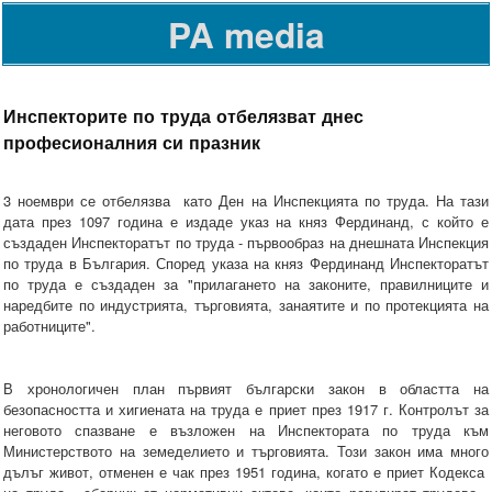
PA media
Инспекторите по труда отбелязват днес
професионалния си празник
3 ноември се отбелязва като Ден на Инспекцията по труда. На тази
дата през 1097 година е издаде указ на княз Фердинанд, с който е
създаден Инспекторатът по труда - първообраз на днешната Инспекция
по труда в България. Според указа на княз Фердинанд Инспекторатът
по труда е създаден за "прилагането на законите, правилниците и
наредбите по индустрията, търговията, занаятите и по протекцията на
работниците".
В хронологичен план първият български закон в областта на
безопасността и хигиената на труда е приет през 1917 г. Контролът за
неговото спазване е възложен на Инспектората по труда към
Министерството на земеделието и търговията. Този закон има много
дълъг живот, отменен е чак през 1951 година, когато е приет Кодекса