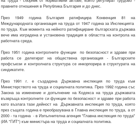
на труда - сборник от нормативни актове, които регулират трудово -
правните отношения в Република България и до днес.
През 1949 година България ратифицира Конвенция 81 на
Международната организация на труда от 1947 година за Инспекцията
по труда. Към момента на нейното ратифициране българската държава
вече има изградена и установена традиция в областта на контрола на
работната среда.
През 1951 година контролните функции по безопасност и здраве при
работа се делегират на обществена организация - Българските
профсъюзи и контролната структура се инкорпорира в структурата на
синдикатите.
През 1991 г. е създадена Държавна инспекция по труда към
Министерството на труда и социалната политика. През 1992 година със
Закона за изменение и допълнение на Кодекса на труда държавата
възвръща контролните си функции по безопасност и здраве при работа
като възлага тази дейност на Държавната инспекция по труда, която
през същата година е преобразувана в Главна инспекция по труда, а от
2000 - та година - в Изпълнителна агенция "Главна инспекция по труда"
(ИА "ГИТ") към министъра на труда и социалната политика.