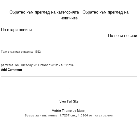
Обратно към преглед на категорията
Обратно към преглед на
новините
По-стари новини
По-нови новини
Тази страница е видяна: 1522
pamedia
on Tuesday 23 October 2012 - 16:11:34
Add Comment
.
View Full Site
Mobile Theme by Martinj
Време за изпълнение: 1.7237 сек., 1.6364 от тях за заявки.