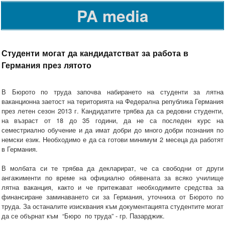
PA media
Студенти могат да кандидатстват за работа в
Германия през лятото
В Бюрото по труда започва набирането на студенти за лятна
ваканционна заетост на територията на Федерална република Германия
през летен сезон 2013 г. Кандидатите трябва да са редовни студенти,
на възраст от 18 до 35 години, да не са последен курс на
семестриално обучение и да имат добри до много добри познания по
немски език. Необходимо е да са готови минимум 2 месеца да работят
в Германия.
В молбата си те трябва да декларират, че са свободни от други
ангажименти по време на официално обявената за всяко училище
лятна ваканция, както и че притежават необходимите средства за
финансиране заминаването си за Германия, уточниха от Бюрото по
труда. За останалите изисквания към документацията студентите могат
да се обърнат към “Бюро по труда” - гр. Пазарджик.