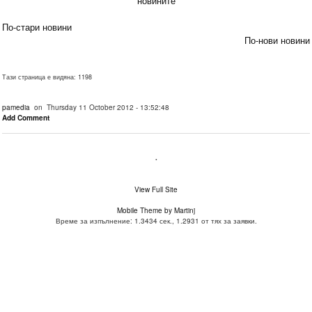
новините
По-стари новини
По-нови новини
Тази страница е видяна: 1198
pamedia
on Thursday 11 October 2012 - 13:52:48
Add Comment
.
View Full Site
Mobile Theme by Martinj
Време за изпълнение: 1.3434 сек., 1.2931 от тях за заявки.