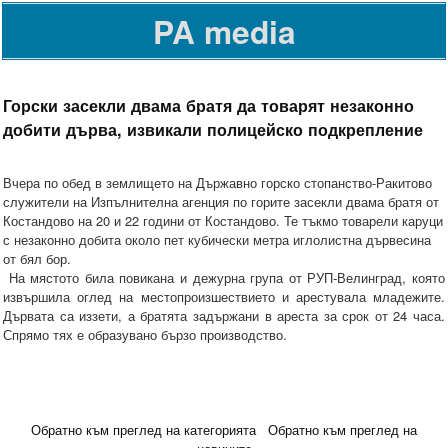
PA media
Горски засекли двама братя да товарят незаконно
добити дърва, извикали полицейско подкрепление
Вчера по обед в землището на Държавно горско стопанство-Ракитово
служители на Изпълнителна агенция по горите засекли двама братя от
Костандово на 20 и 22 години от Костандово. Те тъкмо товарели каруци
с незаконно добита около пет кубически метра иглолистна дървесина
от бял бор.
На мястото била повикана и дежурна група от РУП-Велинград, която
извършила оглед на местопроизшествието и арестувала младежите.
Дървата са иззети, а братята задържани в ареста за срок от 24 часа.
Спрямо тях е образувано бързо производство.
Обратно към преглед на категорията
Обратно към преглед на