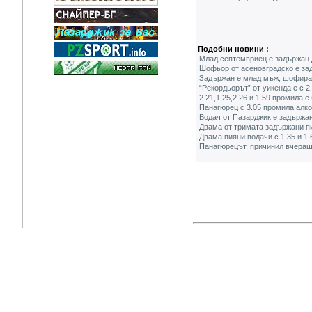
Подобни новини :
Млад септемвриец е задържан 
Шофьор от асеновградско е зад
Задържан е млад мъж, шофирал
“Рекордьорът” от уикенда е с 2
2.21,1.25,2.26 и 1.59 промила 
Панагюрец с 3.05 промила алко
Водач от Пазарджик е задържан
Двама от тримата задържани пи
Двама пияни водачи с 1,35 и 1
Панагюрецът, причинил вчерашн