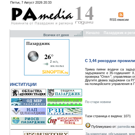
Петък, 7 Август 2026 20:33
RSS емисии
Начало
Пазарджик и рег
Всички от деня
С 3,44 рекордни промил
Трима пияни водачи са задър
задържаните е 35-годишният Х.
проверка "Опел ", управляван от
Другите двама задържани са Р.П.
на полицейските управления в 
ИНСТИТУЦИИ
По-стари новини
Тази страница е видяна: 1071
Публикувано от:
pamedia
на 
За коментари, обсъждания, мн