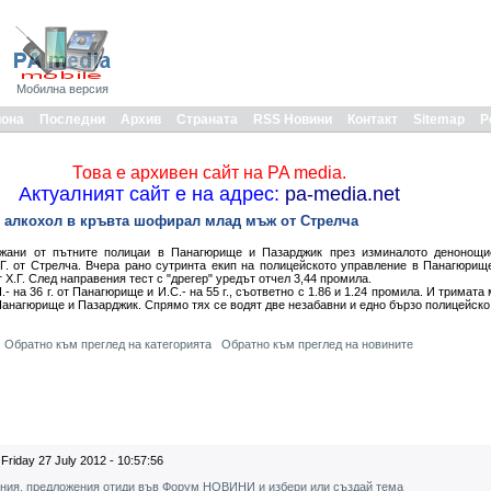
Мобилна версия
иона
Последни
Архив
Страната
RSS Новини
Контакт
Sitemap
Р
Това е архивен сайт на PA media.
Актуалният сайт е на адрес:
pa-media.net
и алкохол в кръвта шофирал млад мъж от Стрелча
жани от пътните полицаи в Панагюрище и Пазарджик през изминалото денонощи
Г. от Стрелча. Вчера рано сутринта екип на полицейското управление в Панагюрищ
 Х.Г. След направения тест с "дрегер" уредът отчел 3,44 промила.
- на 36 г. от Панагюрище и И.С.- на 55 г., съответно с 1.86 и 1.24 промила. И тримата
Панагюрище и Пазарджик. Спрямо тях се водят две незабавни и едно бързо полицейско
Обратно към преглед на категорията
Обратно към преглед на новините
Friday 27 July 2012 - 10:57:56
ения, предложения отиди във Форум НОВИНИ и избери или създай тема