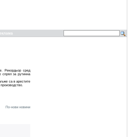
еклама
е. Рекордьор сред
е спрял за рутинна
 мъже са в арестите
 производство.
По-нови новини