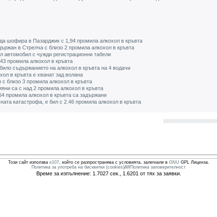
да шофира в Пазарджик с 1,94 промила алкохол в кръвта
ържан в Стрелча с близо 2 промила алкохол в кръвта
 автомобил с чужди регистрационни табели
,43 промила алкохол в кръвта
е било съдържанието на алкохол в кръвта на 4 водачи
хол в кръвта е хванат зад волана
 с близо 3 промила алкохол в кръвта
яни са с над 2 промила алкохол в кръвта
,64 промила алкохол в кръвта са задържани
ата катастрофа, е бил с 2.46 промила алкохол в кръвта
Този сайт използва
e107
, който се разпространява с условията, залегнали в
GNU
GPL Лиценза.
Политика за употреба на бисквитки (cookies)
////
Политика заповерителност
Време за изпълнение: 1.7027 сек., 1.6201 от тях за заявки.