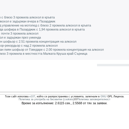
 с близо 3 промила алкохол в кръвта
лкохол е задържан вчера в Пазарджик
д управление на мотопед с близо 2 промила алкохол в кръвта
да шофира в Пазарджик с 1,94 промила алкохол в кръвта
 почти 3 промила алкохол
ол е задържан през уикенда
ен шофьор с 2.51 промила концентрация на алкохол
ор-рекордьор с над 2 промила алкохол
ан пиян шофьор от Говедаре с 2.00 промила концентрация на алкохол
изо 3 промила в местността Малката Круша край Сърница
Този сайт използва
e107
, който се разпространява с условията, залегнали в
GNU
GPL Лиценза.
Политика за употреба на бисквитки (cookies)
////
Политика заповерителност
Време за изпълнение: 2.6115 сек., 2.5568 от тях за заявки.