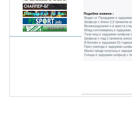
Подобни новини :
Водач от Пазарджик е задържан
Шофьор с близо 2,5 промила а
Велинградчанин е в ареста сле
Млад септемвриец е задържан 
Тази нощ е задържан шофьор с
Шофьор с над 2 промила алкох
В Белово е задържан 61-годиш
През уикенда е задържан шофь
Малко преди полунощ е задърж
Снощи е задържан шофьор с бл