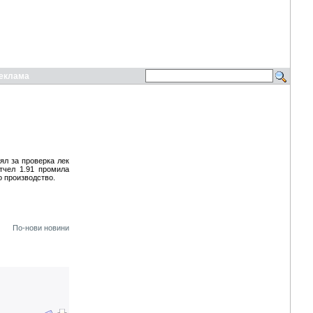
еклама
ял за проверка лек
отчел 1.91 промила
о производство.
По-нови новини