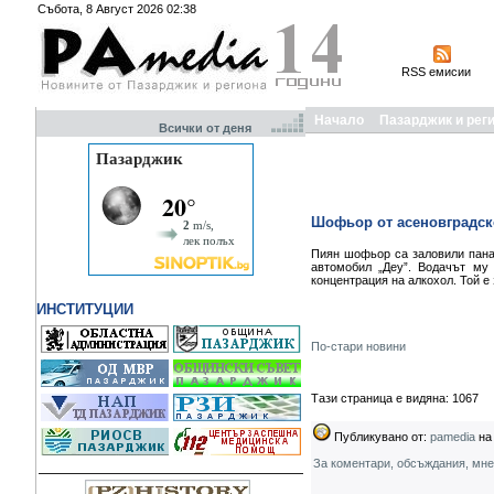
Събота, 8 Август 2026 02:38
RSS емисии
Начало
Пазарджик и рег
Всички от деня
Шофьор от асеновградско
Пиян шофьор са заловили пана
автомобил „Деу”. Водачът му 
концентрация на алкохол. Той е
ИНСТИТУЦИИ
По-стари новини
Тази страница е видяна: 1067
Публикувано от:
pamedia
на 
За коментари, обсъждания, мн