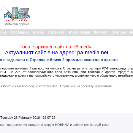
Мобилна версия
иона
Последни
Архив
Страната
RSS Новини
Контакт
Sitemap
Р
Това е архивен сайт на PA media.
Актуалният сайт е на адрес:
pa-media.net
 е задържан в Стрелча с близо 2 промила алкохол в кръвта
гюрските полицаи. Тази нощ на улица в Стрелча автопатрул при РУ-Панагюрище спр
Н.И.- на 27г. от асеновградското село Козаново, бил тестван с дрегер. Уредът 
 задържан в ареста на полицейското управление, а спрямо него е образувано незабавн
Обратно към преглед на категорията
Обратно към преглед на новините
Tuesday 23 February 2016 - 12:07:22
ения, предложения отиди във Форум НОВИНИ и избери или създай тема