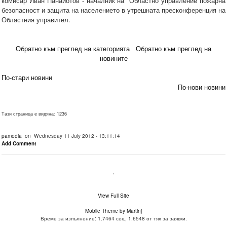
комисар Иван Панайотов - началник на Областно управление пожарна
безопасност и защита на населението в утрешната пресконференция на
Областния управител.
Обратно към преглед на категорията
Обратно към преглед на
новините
По-стари новини
По-нови новини
Тази страница е видяна: 1236
pamedia
on Wednesday 11 July 2012 - 13:11:14
Add Comment
.
View Full Site
Mobile Theme by Martinj
Време за изпълнение: 1.7464 сек., 1.6548 от тях за заявки.