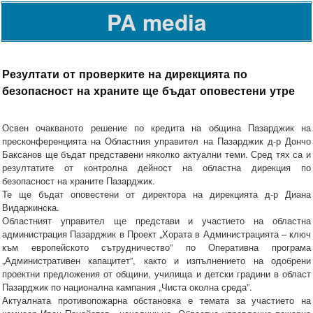
PA media
Резултати от проверките на дирекцията по
безопасност на храните ще бъдат оповестени утре
Освен очакваното решение по кредита на община Пазарджик на
пресконференцията на Областния управител на Пазарджик д-р Дончо
Баксанов ще бъдат представени няколко актуални теми. Сред тях са и
резултатите от контролна дейност на областна дирекция по
безопасност на храните Пазарджик.
Те ще бъдат оповестени от директора на дирекцията д-р Диана
Видаркинска.
Областният управител ще представи и участието на областна
администрация Пазарджик в Проект „Хората в Администрацията – ключ
към европейското сътрудничество” по Оперативна програма
„Административен капацитет”, както и изпълнението на одобрени
проектни предложения от общини, училища и детски градини в област
Пазарджик по национална кампания „Чиста околна среда”.
Актуалната противопожарна обстановка е темата за участието на