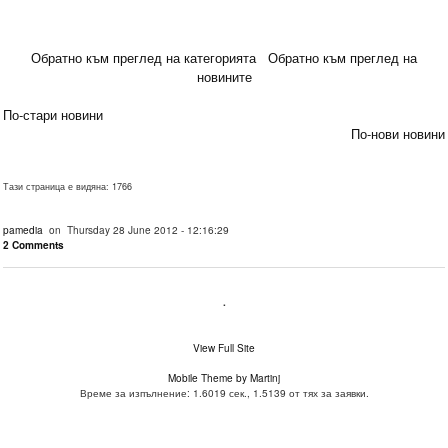
Обратно към преглед на категорията
Обратно към преглед на
новините
По-стари новини
По-нови новини
Тази страница е видяна: 1766
pamedia
on Thursday 28 June 2012 - 12:16:29
2 Comments
.
View Full Site
Mobile Theme by Martinj
Време за изпълнение: 1.6019 сек., 1.5139 от тях за заявки.