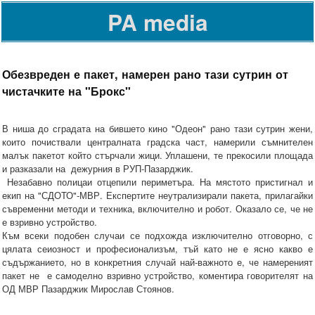
PA media
Обезвреден е пакет, намерен рано тази сутрин от
чистачките на "Брокс"
В ниша до сградата на бившето кино "Одеон" рано тази сутрин жени,
които почиствали централната градска част, намерили съмнителен
малък пакетот който стърчали жици. Уплашени, те прекосили площада
и разказали на дежурния в РУП-Пазарджик.
Незабавно полицаи отцепили периметъра. На мястото пристигнал и
екип на "СДОТО"-МВР. Експертите неутрализирали пакета, прилагайки
съвременни методи и техника, включително и робот. Оказало се, че не
е взривно устройство.
Към всеки подобен случаи се подхожда изключително отговорно, с
цялата сеиозност и професионализъм, тъй като не е ясно какво е
съдържанието, но в конкретния случай най-важното е, че намереният
пакет не е самоделно взривно устройство, коментира говорителят на
ОД МВР Пазарджик Мирослав Стоянов.