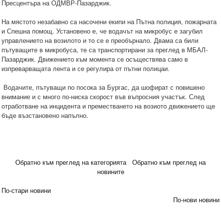
Пресцентъра на ОДМВР-Пазарджик.
На мястото незабавно са насочени екипи на Пътна полиция, пожарната
и Спешна помощ. Установено е, че водачът на микробус е загубил
управлението на возилото и то се е преобърнало. Двама са били
пътуващите в микробуса, те са транспортирани за преглед в МБАЛ-
Пазарджик. Движението към момента се осъществява само в
изпреварващата лента и се регулира от пътни полицаи.
Водачите, пътуващи по посока за Бургас, да шофират с повишено
внимание и с много по-ниска скорост във въпросния участък. След
отработване на инцидента и преместването на возиото движението ще
бъде възстановено напълно.
Обратно към преглед на категорията
Обратно към преглед на
новините
По-стари новини
По-нови новини