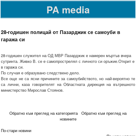
PA media
28-годишен полицай от Пазарджик се самоуби в
гаража си
28-годишен служител на ОД МВР Пазарджик е намерен мъртъв вчера
сутринта. Живко В. се е самопрострелял с личното си оръжие.Открит е
в гаража си.
По случая е образувано следствено дело.
Все още не са ясни причините за самоубийството, но най-вероятно те
са лични, каза говорителят на Областната дирекция на вътрешното
министерство Мирослав Стоянов.
Обратно към преглед на категорията
Обратно към преглед на
новините
По-стари новини