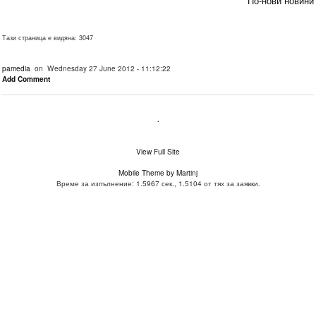
По-нови новини
Тази страница е видяна: 3047
pamedia
on Wednesday 27 June 2012 - 11:12:22
Add Comment
.
View Full Site
Mobile Theme by Martinj
Време за изпълнение: 1.5967 сек., 1.5104 от тях за заявки.