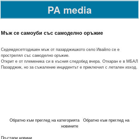
PA media
Мъж се самоуби със самоделно оръжие
Седемдесетгодишен мъж от пазарджишкото село Ивайло се е
прострелял със самоделно оръжие.
Открит е от племеника си в късния следобед вчера. Откаран е в МБАЛ
Пазарджик, но за съжаление инцидентът е приключил с летален изход.
Обратно към преглед на категорията
Обратно към преглед на
новините
По-стари новини