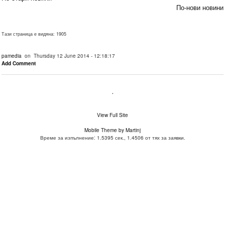
По-нови новини
Тази страница е видяна: 1905
pamedia
on Thursday 12 June 2014 - 12:18:17
Add Comment
.
View Full Site
Mobile Theme by Martinj
Време за изпълнение: 1.5395 сек., 1.4506 от тях за заявки.