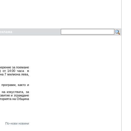
еклама
мерение за поемане
) от 14:00 часа в
на 7 милиона лева,
 програми, както и
на изкуствата, за
азвитие и зграждане
иторията на Община
По-нови новини