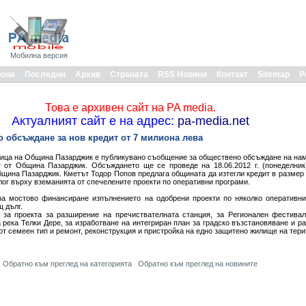
Мобилна версия
иона
Последни
Архив
Страната
RSS Новини
Контакт
Sitemap
Р
Това е архивен сайт на PA media.
Актуалният сайт е на адрес:
pa-media.net
 обсъждане за нов кредит от 7 милиона лева
ница на Община Пазарджик е публикувано съобщение за обществено обсъждане на на
 от Община Пазарджик. Обсъждането ще се проведе на 18.06.2012 г. (понеделник
бщина Пазарджик. Кметът Тодор Попов предлага общината да изтегли кредит в размер 
лог върху вземанията от спечелените проекти по оперативни програми.
за мостово финансиране изпълнението на одобрени проекти по няколко оперативни
 дълг.
за проекта за разширение на пречиствателната станция, за Регионален фестивал 
 река Телки Дере, за изработване на интегриран план за градско възстановяване и р
от семеен тип и ремонт, реконструкция и пристройка на едно защитено жилище на тер
Обратно към преглед на категорията
Обратно към преглед на новините