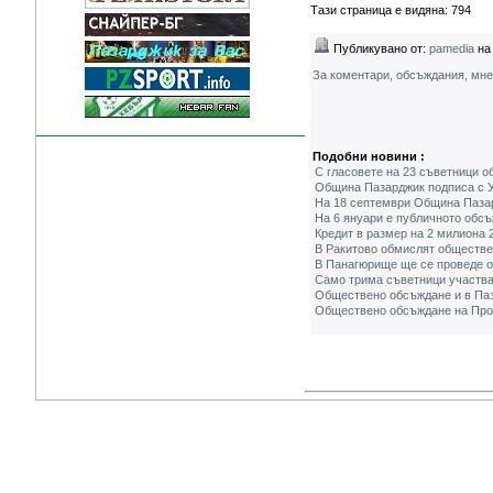
Тази страница е видяна: 794
Публикувано от:
pamedia
на 
За коментари, обсъждания, мн
Подобни новини :
С гласовете на 23 съветници о
Община Пазарджик подписа с У
На 18 септември Община Пазар
На 6 януари е публичното обс
Кредит в размер на 2 милиона
В Ракитово обмислят обществе
В Панагюрище ще се проведе о
Само трима съветници участва
Обществено обсъждане и в Паз
Обществено обсъждане на Прое