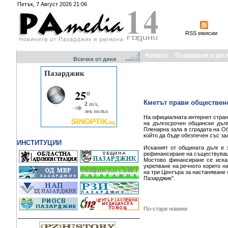
Петък, 7 Август 2026 21:06
RSS емисии
Начало
Пазарджик и рег
Всички от деня
Кметът прави обществено
На официалната интернет стра
на дългосрочен общински дълг
Пленарна зала в сградата на О
който да бъде обезпечен със за
ИНСТИТУЦИИ
Исканият от общината дълг е 
рефинансиране на съществуващ
Мостово финансиране се иска 
укрепване на речното корито на
на три Центъра за настаняване 
Пазарджик”.
По-стари новини