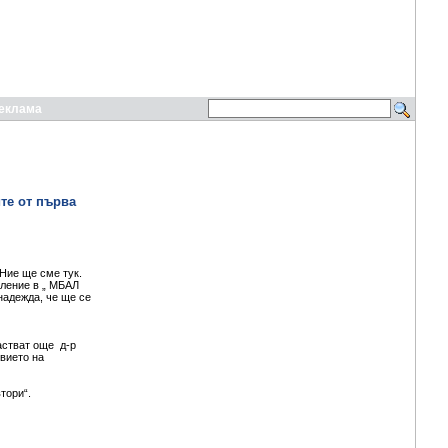
еклама
те от първа
Ние ще сме тук.
еление в „ МБАЛ
надежда, че ще се
астват още д-р
вието на
тори“.