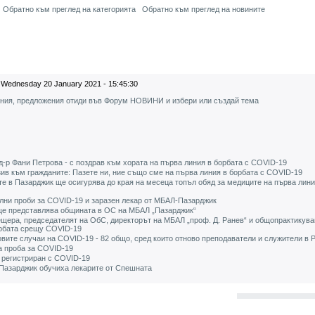
Обратно към преглед на категорията
Обратно към преглед на новините
Wednesday 20 January 2021 - 15:45:30
ения, предложения отиди във Форум НОВИНИ и избери или създай тема
-р Фани Петрова - с поздрав към хората на първа линия в борбата с COVID-19
в към гражданите: Пазете ни, ние също сме на първа линия в борбата с COVID-19
 в Пазарджик ще осигурява до края на месеца топъл обяд за медиците на първа лини
лни проби за COVID-19 и заразен лекар от МБАЛ-Пазарджик
ще представлява общината в ОС на МБАЛ „Пазарджик“
щера, председателят на ОбС, директорът на МБАЛ „проф. Д. Ранев“ и общопрактикув
орбата срещу COVID-19
вите случаи на COVID-19 - 82 общо, сред които отново преподаватели и служители в 
а проба за COVID-19
 регистриран с COVID-19
Пазарджик обучиха лекарите от Спешната