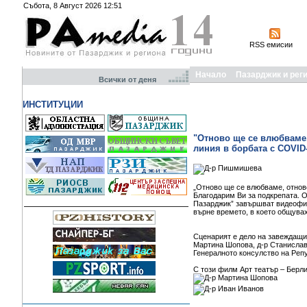
Събота, 8 Август 2026 12:51
RSS емисии
Начало
Пазарджик и рег
Всички от деня
ИНСТИТУЦИИ
"Отново ще се влюбваме,
линия в борбата с COVID
„Отново ще се влюбваме, отнов
Благодарим Ви за подкрепата. О
Пазарджик” завършват видеофилм
върне времето, в което общувах
Сценарият е дело на завеждащ
Мартина Шопова, д-р Станислав
Генералното консулство на Реп
С този филм Арт театър – Берл