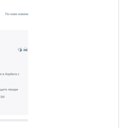
По-нови новини
я в борбата с
ащите лекари
РЗИ