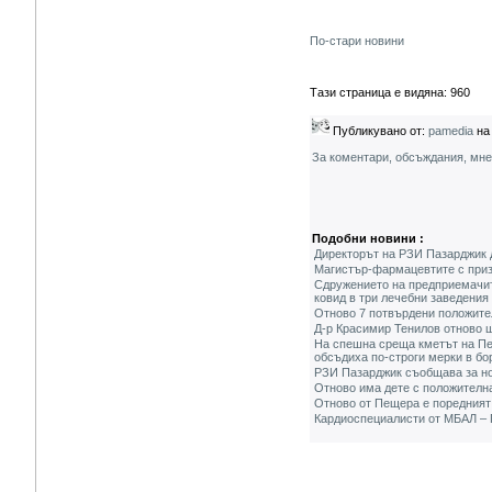
По-стари новини
Тази страница е видяна: 960
Публикувано от:
pamedia
на 
За коментари, обсъждания, мн
Подобни новини :
Директорът на РЗИ Пазарджик д
Магистър-фармацевтите с призи
Сдружението на предприемачите
ковид в три лечебни заведения
Отново 7 потвърдени положите
Д-р Красимир Тенилов отново 
На спешна среща кметът на Пе
обсъдиха по-строги мерки в б
РЗИ Пазарджик съобщава за но
Отново има дете с положителн
Отново от Пещера е поредният
Кардиоспециалисти от МБАЛ – 