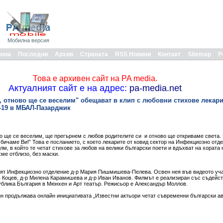
Мобилна версия
иона
Последни
Архив
Страната
RSS Новини
Контакт
Sitemap
Р
Това е архивен сайт на PA media.
Актуалният сайт е на адрес:
pa-media.net
 отново ще се веселим" обещават в клип с любовни стихове лекари
-19 в МБАЛ-Пазарджик
о ще се веселим, ще прегърнем с любов родителите си и отново ще откриваме света. 
бичаме Ви!” Това е посланието, с което лекарите от ковид сектор на Инфекциозно отд
, в който те четат стихове за любов на велики български поети и вдъхват на хората 
ме отблизо, без маски.
ият Инфекциозно отделение д-р Мария Пишмишева-Пелева. Освен нея във видеото уч
 Коцев, д-р Милена Карамишева и д-р Иван Иванов. Филмът е реализиран със съдейст
ублика България в Мюнхен и Арт театър. Режисьор е Александър Моллов.
ин продължава онлайн инициативата „Известни актьори четат съвременни български ав