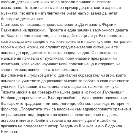
любими детски книги и как те са оказали влияние в неговото
израстване. По този начин с личен пример децата, които харесват
музиката, песните и изпълнителите биват насърчавани да четат
български детски книги.
С интерес се посреща и представлението „Да играем с Форки и
Разказвача на приказки”. Проекта е една забавна възможност децата
да бъдат не само зрители, а главни действащи лица. Във формата,
който създаваме заедно с малките зрители и нашия куклено театрален
герой мишока Форки, се случват предизвикателни ситуации и те
помагат да придвижим историята напред заедно. С помощта на
малките ни приятели от публиката, преминаваме през различни
изпитания, чрез които научават нови полезни неща и откриват, че
заедно можем повече, когато си помагаме.
Ще спомена и „Пукльовците“ с дигитални образователни игри, които
помагат на учителите да развиват умения за работа в екип със своите
ученици. Пукльовците са измислени същества, на които им пука.
Тяхната мисия е да превърнат нашите деца в истински „Пукльовци”.
Не бива да пропуснем и „ Българознайко“ – един проект насочен към
българските традиции – митове, легенди, обичаи, празници, история и
фолклор. „Плодчетата” пък са насочени към здравословното хранене и
се реализират под формата на куклено представление от двама
актьори и книгите „ Боби в страната на зеленчуците“ и „Боби на
празника на плодовете“ с автор Владимир Шишков и д-р Людмила
Емилова.