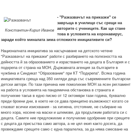
- "Разказвачът на приказки" се
завръща в училище със срещи на
авторите с учениците. Как ще стане
Константин-Кирил Иванов
това в условията на коронавирус,
заради който миналата зима отложихте инициативите си?
Националната инициатива за насърчаване на детското четене
"Разказвачът на приказки" работи с разбирането на полезността на
дейността й за образованието и израстването на децата в България и с
подкрепа от страна на МОН, Държавната агенция за българите в
чужбина и Синдикат "Образование" при КТ "Подкрепа". Всяка година
инициативата среща над 350 хиляди деца със съвременните български
детски автори. По тази причина ние помолихме МОН за ясен регламент
на работа в условията на пандемична обстановка в страната и
получихме такъв в едно писмо от 12 октомври тази година, буквално
преди броени дни, в което ни се дава принципно възможност когато се
спазват всички изисквания - за хигиена, отстояние, не събиране на
много хора, носене на маски и шлемове, да продължим работата си с
децата. Самите ние предложихме и получихме одобрение при срещите
с децата да присъства само автора, а не цял екип както досега, да
провеждаме срещите само с една паралелка, за да няма смесване на