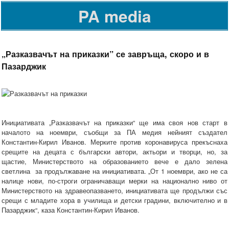
PA media
„Разказвачът на приказки” се завръща, скоро и в
Пазарджик
Инициативата „Разказвачът на приказки“ ще има своя нов старт в
началото на ноември, съобщи за ПА медия нейният създател
Константин-Кирил Иванов. Мерките против коронавируса прекъснаха
срещите на децата с български автори, актьори и творци, но, за
щастие, Министерството на образованието вече е дало зелена
светлина за продължаване на инициативата. „От 1 ноември, ако не са
налице нови, по-строги ограничаващи мерки на национално ниво от
Министерството на здравеопазването, инициативата ще продължи със
срещи с младите хора в училища и детски градини, включително и в
Пазарджик“, каза Константин-Кирил Иванов.