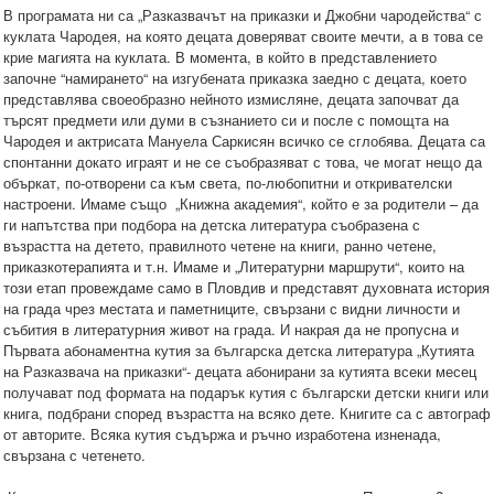
В програмата ни са „Разказвачът на приказки и Джобни чародейства“ с
куклата Чародея, на която децата доверяват своите мечти, а в това се
крие магията на куклата. В момента, в който в представлението
започне “намирането“ на изгубената приказка заедно с децата, което
представлява своеобразно нейното измисляне, децата започват да
търсят предмети или думи в съзнанието си и после с помощта на
Чародея и актрисата Мануела Саркисян всичко се сглобява. Децата са
спонтанни докато играят и не се съобразяват с това, че могат нещо да
объркат, по-отворени са към света, по-любопитни и откривателски
настроени. Имаме също „Книжна академия“, който е за родители – да
ги напътства при подбора на детска литература съобразена с
възрастта на детето, правилното четене на книги, ранно четене,
приказкотерапията и т.н. Имаме и „Литературни маршрути“, които на
този етап провеждаме само в Пловдив и представят духовната история
на града чрез местата и паметниците, свързани с видни личности и
събития в литературния живот на града. И накрая да не пропусна и
Първата абонаментна кутия за българска детска литература „Кутията
на Разказвача на приказки“- децата абонирани за кутията всеки месец
получават под формата на подарък кутия с български детски книги или
книга, подбрани според възрастта на всяко дете. Книгите са с автограф
от авторите. Всяка кутия съдържа и ръчно изработена изненада,
свързана с четенето.