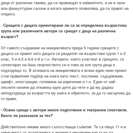
деца от различни такива, да се провеждат в кабинетите, а не в зали
или физкултурни салони и когато времето позволява, да се правят на
открито.
-
Срещите с децата ориентирани ли са за определена възрастова
група или различните автори се срещат с деца на различна
възраст?
От самото създаване на инициативата преди 5 години срещите с
децата се правят като децата се разделят на възрастови групи 1 и 2
клас, 3 и 4,5 и 6,6 и 8 и т.н. Авторите, които участват в срещите, се
селектират на база творчеството си и това за коя група деца е
подходящо то. В основата на инициативата и всеки един неин проект
стои правилния подбор на книга като текст, послание, съдържание,
шрифт, илюстрации, големина на изречение и т.н. Един от най -
лесните начини да откажеш едно дете да чете е да му дадеш
неподходяща за възрастта му книга и обратното, за да го насърчиш да
го прави.
- Освен срещи с автори имате подготвени и театрални спектакли.
Бихте ли разказали за тях?
Действително имаме много съпътстващи събития. Те са общо 11 и в
зависимост от аудиторията и интереса решаваме кое къде да