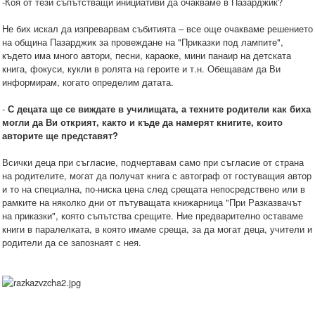
-Коя от тези съпътстващи инициативи да очакваме в Пазарджик?
Не бих искал да изпреварвам събитията – все още очакваме решението
на община Пазарджик за провеждане на "Приказки под лампите",
където има много автори, песни, караоке, мини панаир на детската
книга, фокуси, кукли в ролята на героите и т.н. Обещавам да Ви
информирам, когато определим датата.
-
С децата ще се виждате в училищата, а техните родители как биха
могли да Ви открият, както и къде да намерят книгите, които
авторите ще представят?
Всички деца при съгласие, подчертавам само при съгласие от страна
на родителите, могат да получат книга с автограф от гостуващия автор
и то на специална, по-ниска цена след срещата непосредствено или в
рамките на няколко дни от пътуващата книжарница "При Разказвачът
на приказки", която съпътства срещите. Ние предварително оставаме
книги в паралелката, в която имаме среща, за да могат деца, учители и
родители да се запознаят с нея.