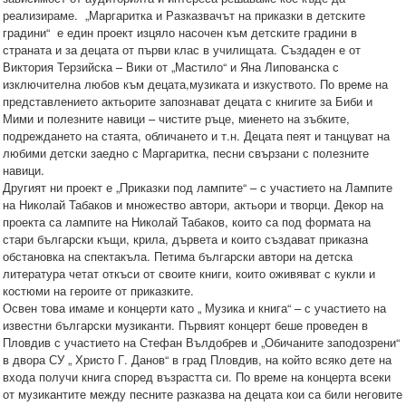
реализираме. „Маргаритка и Разказвачът на приказки в детските
градини“ е един проект изцяло насочен към детските градини в
страната и за децата от първи клас в училищата. Създаден е от
Виктория Терзийска – Вики от „Мастило“ и Яна Липованска с
изключителна любов към децата,музиката и изкуството. По време на
представлението актьорите запознават децата с книгите за Биби и
Мими и полезните навици – чистите ръце, миенето на зъбките,
подреждането на стаята, обличането и т.н. Децата пеят и танцуват на
любими детски заедно с Маргаритка, песни свързани с полезните
навици.
Другият ни проект е „Приказки под лампите“ – с участието на Лампите
на Николай Табаков и множество автори, актьори и творци. Декор на
проекта са лампите на Николай Табаков, които са под формата на
стари български къщи, крила, дървета и които създават приказна
обстановка на спектакъла. Петима български автори на детска
литература четат откъси от своите книги, които оживяват с кукли и
костюми на героите от приказките.
Освен това имаме и концерти като „ Музика и книга“ – с участието на
известни български музиканти. Първият концерт беше проведен в
Пловдив с участието на Стефан Вълдобрев и „Обичаните заподозрени“
в двора СУ „ Христо Г. Данов“ в град Пловдив, на който всяко дете на
входа получи книга според възрастта си. По време на концерта всеки
от музикантите между песните разказва на децата кои са били неговите