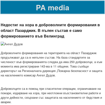
PA media
Недостиг на хора в доброволните формирования в
област Пазарджик. В пълен състав е само
формированието във Велинград
Доброволните формирования на територията на област Пазарджик
продължават да са в непълен състав. На база стандартите за
численост във формированията следва да има 250 доброволци, а към
момента има регистрирани 143-ма в 11 общини. Това съобщи
директорът на Регионалната дирекция „Пожарна безопасност и защита
на населението комисар Ангел Дудов.
Доброволците са в помощ при спасителни операции, ограничаване на
пожари, издирване на хора, при неотложни възстановителни работи и
други дейности, свързани със защитата на населението от бедствия и
аварии.