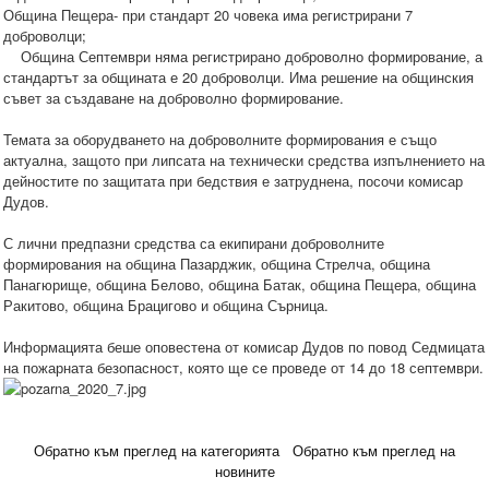
Община Пещера- при стандарт 20 човека има регистрирани 7
доброволци;
Община Септември няма регистрирано доброволно формирование, а
стандартът за общината е 20 доброволци. Има решение на общинския
съвет за създаване на доброволно формирование.
Темата за оборудването на доброволните формирования е също
актуална, защото при липсата на технически средства изпълнението на
дейностите по защитата при бедствия е затруднена, посочи комисар
Дудов.
С лични предпазни средства са екипирани доброволните
формирования на община Пазарджик, община Стрелча, община
Панагюрище, община Белово, община Батак, община Пещера, община
Ракитово, община Брацигово и община Сърница.
Информацията беше оповестена от комисар Дудов по повод Седмицата
на пожарната безопасност, която ще се проведе от 14 до 18 септември.
Обратно към преглед на категорията
Обратно към преглед на
новините