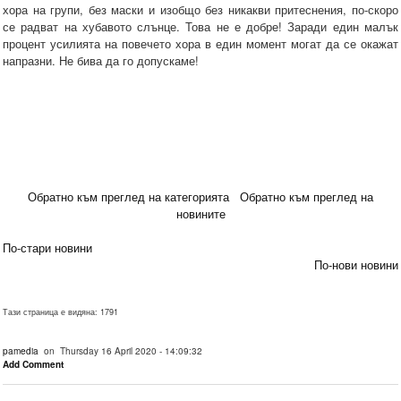
хора на групи, без маски и изобщо без никакви притеснения, по-скоро
се радват на хубавото слънце. Това не е добре! Заради един малък
процент усилията на повечето хора в един момент могат да се окажат
напразни. Не бива да го допускаме!
Обратно към преглед на категорията
Обратно към преглед на
новините
По-стари новини
По-нови новини
Тази страница е видяна: 1791
pamedia
on Thursday 16 April 2020 - 14:09:32
Add Comment