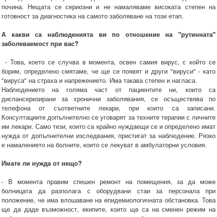
почина. Нещата се сериозни и не намаляваме високата степен на
готовност за диагностика на самото заболяване на този етап.
А какви са наблюденията ви по отношение на "рутинната"
заболеваемост при вас?
- Това, което се случва в момента, освен самия вирус, с който се
борим, определено смятаме, че ще се появят и други "вируси" - като
"вируса" на страха и напрежението. Има такава степен и нагласа.
Наблюдението на голяма част от пациентите ни, които са
диспансеризирани за хронични заболявания, се осъществява по
телефона от съответните лекари, при които са записани.
Консултациите допълнително се уговарят за техните терапии с личните
им лекари. Само тези, които са крайно нуждаещи се и определено имат
нужда от допълнителни изследвания, пристигат за наблюдение. Рязко
е намалението на болните, които се лекуват в амбулаторни условия.
Имате ли нужда от нещо?
- В момента правим спешен ремонт на помещения, за да може
болницата да разполага с оборудвани стаи за персонала при
положение, че има влошаване на епидемиологичната обстановка. Това
ще да даде възможност, екипите, които ще са на сменен режим на