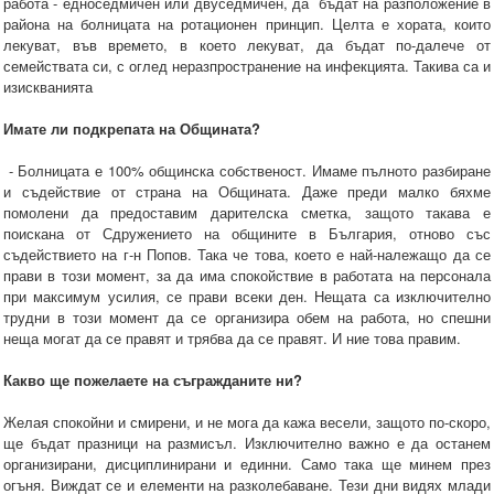
работа - едноседмичен или двуседмичен, да бъдат на разположение в
района на болницата на ротационен принцип. Целта е хората, които
лекуват, във времето, в което лекуват, да бъдат по-далече от
семействата си, с оглед неразпространение на инфекцията. Такива са и
изискванията
Имате ли подкрепата на Общината?
- Болницата е 100% общинска собственост. Имаме пълното разбиране
и съдействие от страна на Общината. Даже преди малко бяхме
помолени да предоставим дарителска сметка, защото такава е
поискана от Сдружението на общините в България, отново със
съдействието на г-н Попов. Така че това, което е най-належащо да се
прави в този момент, за да има спокойствие в работата на персонала
при максимум усилия, се прави всеки ден. Нещата са изключително
трудни в този момент да се организира обем на работа, но спешни
неща могат да се правят и трябва да се правят. И ние това правим.
Какво ще пожелаете на съгражданите ни?
Желая спокойни и смирени, и не мога да кажа весели, защото по-скоро,
ще бъдат празници на размисъл. Изключително важно е да останем
организирани, дисциплинирани и единни. Само така ще минем през
огъня. Виждат се и елементи на разколебаване. Тези дни видях млади