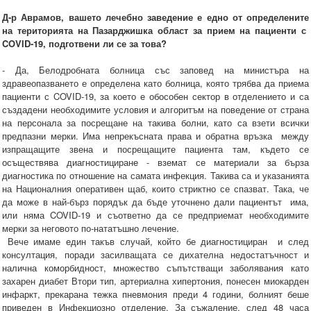
Д-р Аврамов, вашето лечебно заведение е едно от определените
на територията на Пазарджишка област за прием на пациенти с
COVID-19, подготвени ли се за това?
- Да, Белодробната болница със заповед на министъра на
здравеопазването е определена като болница, която трябва да приема
пациенти с COVID-19, за което е обособен сектор в отделението и са
създадени необходимите условия и алгоритъм на поведение от страна
на персонала за посрещане на такива болни, като са взети всички
предпазни мерки. Има непрекъсната права и обратна връзка между
изпращащите звена и посрещащите пациента там, където се
осъществява диагностициране - вземат се материали за бърза
диагностика по отношение на самата инфекция. Такива са и указанията
на Националния оперативен щаб, които стриктно се спазват. Така, че
да може в най-бърз порядък да бъде уточнено дали пациентът има,
или няма COVID-19 и съответно да се предприемат необходимите
мерки за неговото по-нататъшно лечение.
Вече имаме един такъв случай, който бе диагностициран и след
консултация, поради засилващата се дихателна недостатъчност и
налична коморбидност, множество съпътстващи заболявания като
захарен диабет Втори тип, артериална хипертония, понесен миокарден
инфаркт, прекарана тежка пневмония преди 4 години, болният беше
приведен в Инфекциозно отделение. За съжаление, след 48 часа