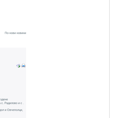
По-нови новини
ездене
с. Радилово и с .
дол и Овчеполци,