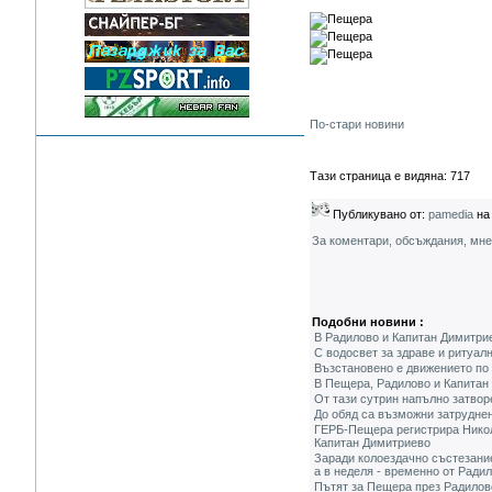
По-стари новини
Тази страница е видяна: 717
Публикувано от:
pamedia
на 
За коментари, обсъждания, мн
Подобни новини :
В Радилово и Капитан Димитрие
С водосвет за здраве и ритуал
Възстановено е движението по
В Пещера, Радилово и Капитан
От тази сутрин напълно затво
До обяд са възможни затрудне
ГЕРБ-Пещера регистрира Никола
Капитан Димитриево
Заради колоездачно състезание
а в неделя - временно от Ради
Пътят за Пещера през Радилово