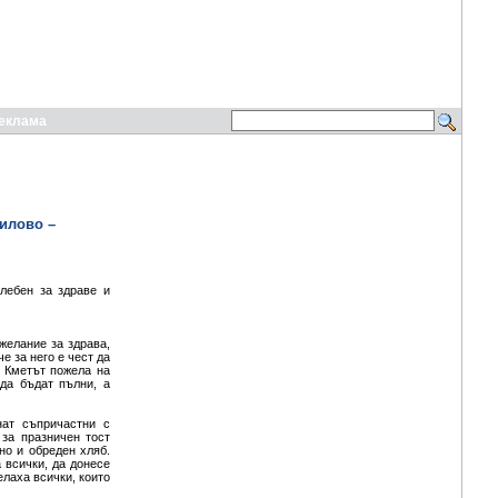
еклама
дилово –
лебен за здраве и
желание за здрава,
 за него е чест да
. Кметът пожела на
да бъдат пълни, а
нат съпричастни с
 за празничен тост
но и обреден хляб.
 всички, да донесе
елаха всички, които