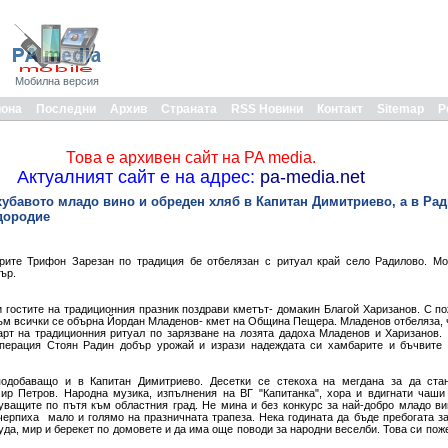
Мобилна версия
иона
Последни
Архив
Страната
RSS Новини
Контакт
Sitemap
Р
Това е архивен сайт на PA media.
Актуалният сайт е на адрес:
pa-media.net
хубавото младо вино и обреден хляб в Капитан Димитриево, а в Ра
дородие
рите Трифон Зарезан по традиция бе отбелязан с ритуал край село Радилово. Мо
ър.
 гостите на традиционния празник поздрави кметът- домакин Благой Харизанов. С по
ъм всички се обърна Йордан Младенов- кмет на Община Пещера. Младенов отбеляза, че
тарт на традиционния ритуал по зарязване на лозята дадоха Младенов и Харизанов
операция Стоян Радин добър урожай и изрази надеждата си хамбарите и бъчвите 
одобаващо и в Капитан Димитриево. Десетки се стекоха на мегдана за да ста
ир Петров. Народна музика, изпълнения на ВГ "Капитанка", хора и вдигнати чаши
ващите по пътя към областния град. Не мина и без конкурс за най-добро младо ви
черпиха мало и голямо на празничната трапеза. Нека годината да бъде пребогата за
уда, мир и берекет по домовете и да има още поводи за народни веселби. Това си пож