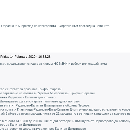
Обратно към преглед на категорията
Обратно към преглед на новините
Friday 14 February 2020 - 16:33:28
ения, предложения отиди във Форум НОВИНИ и избери или създай тема
во се готвят за празника Трифон Зарезан
но зарязване на лозята в Стрелча бе отбелязан Трифон Зарезан
 пътя Радилово - Капитан димитриево
 Димитриево ще се изкърпват уличните дупки по план
рен е пътят Радилово-Капитан Димитриево в община Пещера
ния по пътя Главиница-Радилово-Бяга-Капитан Димитриево заради състезание по коло
й Зайчев за втори мандат, листа от 21 кандидат-съветници и кандидати за кметове на 
 в събота от 18.00 до 20.00ч. ще бъдат затворени пътищата от Черногорово до Тополи
лово за Капитан Димитриево
 е затворен от днес, пътува се през Капитан Димитриево