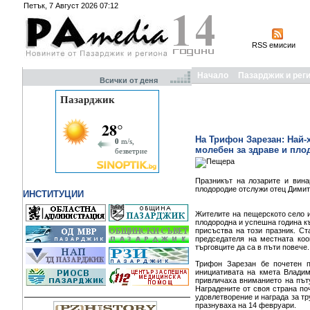
Петък, 7 Август 2026 07:12
RSS емисии
Начало
Пазарджик и рег
Всички от деня
На Трифон Зарезан: Най-
молебен за здраве и пло
Празникът на лозарите и вина
плодородие отслужи отец Димит
ИНСТИТУЦИИ
Жителите на пещерското село и
плодородна и успешна година к
присъства на този празник. С
председателя на местната ко
търговците да са в пъти повече.
Трифон Зарезан бе почетен п
инициативата на кмета Владим
привличаха вниманието на пъту
Наградените от своя страна по
удовлетворение и награда за тр
празнуваха на 14 февруари.