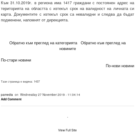
Към 31.10.2019г. в региона има 1417 граждани с постоянен адрес на
територията на областта с изтекъл срок на валидност на личната си
карта. Документите с изтекъл срок са невалидни и следва да бъдат
подменени, напомнят от дирекцията.
Обратно към преглед на категорията
Обратно към преглед на
новините
По-стари новини
По-нови новини
Тази страница е видяна: 1437
pamedia
on Wednesday 27 November 2019 - 11:04:14
Add Comment
.
View Full Site