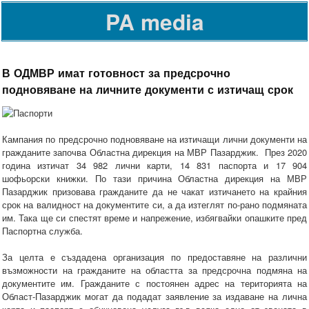
PA media
В ОДМВР имат готовност за предсрочно
подновяване на личните документи с изтичащ срок
Кампания по предсрочно подновяване на изтичащи лични документи на
гражданите започва Областна дирекция на МВР Пазарджик. През 2020
година изтичат 34 982 лични карти, 14 831 паспорта и 17 904
шофьорски книжки. По тази причина Областна дирекция на МВР
Пазарджик призовава гражданите да не чакат изтичането на крайния
срок на валидност на документите си, а да изтеглят по-рано подмяната
им. Така ще си спестят време и напрежение, избягвайки опашките пред
Паспортна служба.
За целта е създадена организация по предоставяне на различни
възможности на гражданите на областта за предсрочна подмяна на
документите им. Гражданите с постоянен адрес на територията на
Област-Пазарджик могат да подадат заявление за издаване на лична