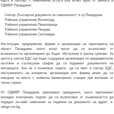
карта и паспорт с обикновена услуга във всяко едно от звената в
ОДМВР-Пазарджик:
Сектор „Български документи за самоличност“ в гр.Пазарджик
Районно управление Велинград
Районно управление Панагюрище
Районно управление Пещера
Районно управление Септември
Институции, предприятия, фирми и организации на територията на
област Пазарджик, които искат могат да се възползват от
възможността организирано да бъдат обслужени в кратки срокове. За
целта в сектор БДС ще бъде създадена организация по предварително
изготвен и съгласуван график да се подменят документите на
желаещите. Ако не е възможно хората да се явят в сектор БДС,
обслужването на конкретна организация или фирма може да се
извърши на място с мобилна биометрична станция при желание от
тяхна страна.
От ОДМВР Пазарджик призовават гражданите, които притежават
валиден електронен подпис да се възползват от възможността да
подадат он-лайн заявление за подмяна на документи на адрес: e-
uslugi.mvr.bg.