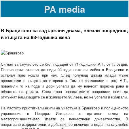
PA media
В Брацигово са задържани двама, влезли посреднощ
в къщата на 93-годишна жена
Сигнал за случилото се бил подаден от 71-годишния А.Т. от Пловдив.
Пенсионерът отишъл да види 93-годишната си майка в Брацигово и
останал през нощта при нея. След полунощ двама млади мъже
проникнали в къщата на старицата. Там те заплашили с нож А.Т.,
повалили го на пода и дори успели да му нанесат порезна рана в
областта на ръката. След това нападателите направили опит да
отмъкнат намиращите се в жилището 90 лева, но не успели и избягали.
На мястото пристигнали екипи на участъка в Брацигово и полицейското
управление в Пещера. Извършен е щателен оглед на
местопроизшествието, иззети са веществени доказателства. В
оперативно-издирвателните действия се включил и водач на служебно