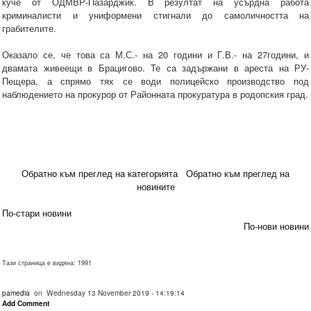
куче от ОДМВР-Пазарджик. В резултат на усърдна работа
криминалисти и униформени стигнали до самоличността на
грабителите.
Оказало се, че това са М.С.- на 20 години и Г.В.- на 27години, и
двамата живеещи в Брацигово. Те са задържани в ареста на РУ-
Пещера, а спрямо тях се води полицейско производство под
наблюдението на прокурор от Районната прокуратура в родопския град.
Обратно към преглед на категорията
Обратно към преглед на
новините
По-стари новини
По-нови новини
Тази страница е видяна: 1991
pamedia
on Wednesday 13 November 2019 - 14:19:14
Add Comment