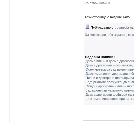
По-стари новини
Тази страница е видяна: 1485
Публикувано от:
pamedia
на 
За коментари, обсъждания, мн
Подобни новини :
Двама пияни и двама дрогиран
Двама дрогирани и без книжки,
Осем човека са задържани през
Деветима пияни, дрогирани и б
Пияни и дрогирани шофьори са
Задържаните през уикенда пия
Общо 7 дрогирани и пияни шоф
Задържани за незаконно оръжие
Двама дрогирани шофьори са 
Шестима пияни шофьори са зас