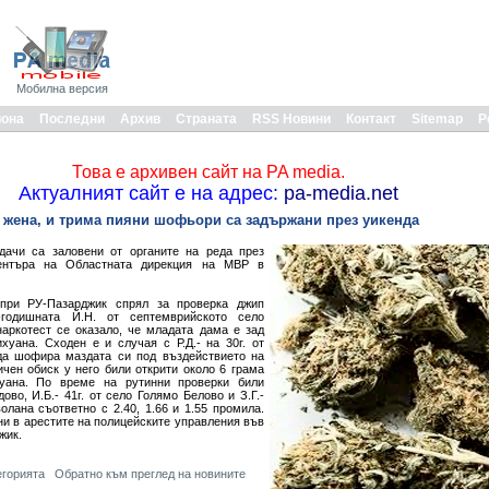
Мобилна версия
иона
Последни
Архив
Страната
RSS Новини
Контакт
Sitemap
Р
Това е архивен сайт на PA media.
Актуалният сайт е на адрес:
pa-media.net
 жена, и трима пияни шофьори са задържани през уикенда
дачи са заловени от органите на реда през
ентъра на Областната дирекция на МВР в
 при РУ-Пазарджик спрял за проверка джип
годишната Й.Н. от септемврийското село
аркотест се оказало, че младата дама е зад
хуана. Сходен е и случая с Р.Д.- на 30г. от
да шофира маздата си под въздействието на
чен обиск у него били открити около 6 грама
ана. По време на рутинни проверки били
дово, И.Б.- 41г. от село Голямо Белово и З.Г.-
волана съответно с 2.40, 1.66 и 1.55 промила.
и в арестите на полицейските управления във
жик.
егорията
Обратно към преглед на новините