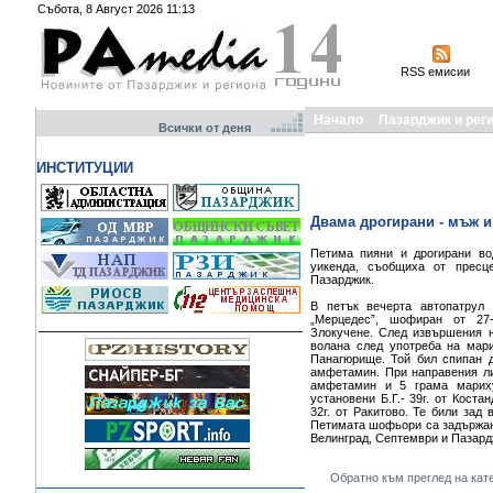
Събота, 8 Август 2026 11:13
RSS емисии
Начало
Пазарджик и рег
Всички от деня
ИНСТИТУЦИИ
Двама дрогирани - мъж и
Петима пияни и дрогирани во
уикенда, съобщиха от пресц
Пазарджик.
В петък вечерта автопатрул
„Мерцедес”, шофиран от 27-
Злокучене. След извършения н
волана след употреба на мари
Панагюрище. Той бил спипан 
амфетамин. При направения ли
амфетамин и 5 грама мариху
установени Б.Г.- 39г. от Костан
32г. от Ракитово. Те били зад 
Петимата шофьори са задържан
Велинград, Септември и Пазард
Обратно към преглед на кат