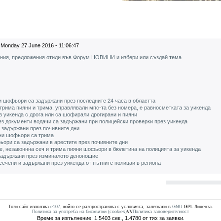
Monday 27 June 2016 - 11:06:47
ения, предложения отиди във Форум НОВИНИ и избери или създай тема
и шофьори са задържани през последните 24 часа в областта
 трима пияни и трима, управлявали мпс-та без номера, е равносметката за уикенда
 уикенда с дрога или са шофирали дрогирани и пияни
ез документи водачи са задържани при полицейски проверки през уикенда
 задържани през почивните дни
ни шофьори са трима
ьори са задържани в арестите през почивните дни
, незаконнна сеч и трима пияни шофьори в бюлетина на полицията за уикенда
задържани през изминалото денонощие
ечени и задържани през уикенда от пътните полицаи в региона
Този сайт използва
e107
, който се разпространява с условията, залегнали в
GNU
GPL Лиценза.
Политика за употреба на бисквитки (cookies)
////
Политика заповерителност
Време за изпълнение: 1.5403 сек., 1.4780 от тях за заявки.