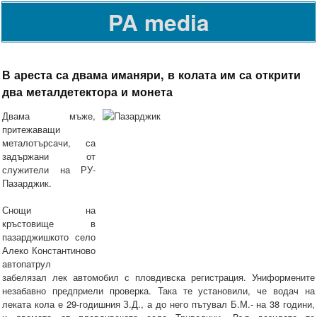
PA media
В ареста са двама иманяри, в колата им са открити
два металдетектора и монета
Двама мъже,
притежаващи
металотърсачи, са
задържани от
служители на РУ-
Пазарджик.
Снощи на
кръстовище в
пазарджишкото село
Алеко Константиново
автопатрул
забелязал лек автомобил с пловдивска регистрация. Униформените
незабавно предприели проверка. Така те установили, че водач на
леката кола е 29-годишния З.Д., а до него пътувал Б.М.- на 38 години,