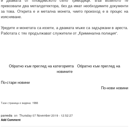
и двамата от пловдивското село Триводици. Във возилото те
превозвали два металдетектора, без да имат необходимите документи
за това. Открита е и метална монета, чиито произход е в процес на
изясняване.
Уредите и монетата са иззети, а двамата мъже са задържани в ареста.
Работата с тях продължават служители от „Криминална полиция“.
Обратно към преглед на категорията
Обратно към преглед на
новините
По-стари новини
По-нови новини
Тази страница е видяна: 1966
pamedia
on Thursday 07 November 2019 - 12:52:27
Add Comment