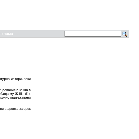
еклама
турно-исторически
търсвания в къща в
баща му Ж.Ш.- 61г.
законно притежавани
и в ареста за срок