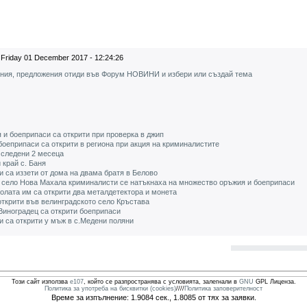
Friday 01 December 2017 - 12:24:26
ения, предложения отиди във Форум НОВИНИ и избери или създай тема
и боеприпаси са открити при проверка в джип
боеприпаси са открити в региона при акция на криминалистите
 следени 2 месеца
край с. Баня
 са иззети от дома на двама братя в Белово
 село Нова Махала криминалисти се натъкнаха на множество оръжия и боеприпаси
колата им са открити два металдетектора и монета
открити във велинградското село Кръстава
Виноградец са открити боеприпаси
 са открити у мъж в с.Медени поляни
Този сайт използва
e107
, който се разпространява с условията, залегнали в
GNU
GPL Лиценза.
Политика за употреба на бисквитки (cookies)
////
Политика заповерителност
Време за изпълнение: 1.9084 сек., 1.8085 от тях за заявки.