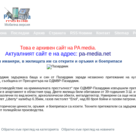
Мобилна версия
иона
Последни
Архив
Страната
RSS Новини
Контакт
Sitemap
Р
Това е архивен сайт на PA media.
Актуалният сайт е на адрес:
pa-media.net
н иманяри, в жилищата им са открити и оръжия и боеприпаси
джик задържаха баща и син от Пазарджик заради незаконно притежание на кул
и, съобщиха от Пресцентъра на ОДМВР-Пазарджик.
ротиводействие на криминалната престъпност“ при ОДМВР-Пазарджик извършили пре
в апартамент в областния град. Двете жилища били обитавани от 39-годишния З.Ш. и 
 различни по вид монети, археологически обекти, металдетектор. Намерени са още не
ет „Liberty“ калибър 6.35мм, газов пистолет “Enol”, над 80 броя бойни и газови патрони.
орически ценности, оръжия и боеприпаси са иззети. Техните притежатели са задържан
одят полицейски производства.
Обратно към преглед на категорията
Обратно към преглед на новините