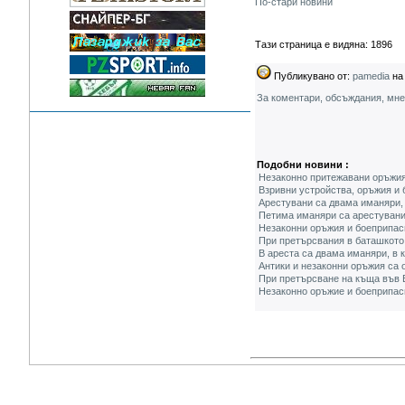
По-стари новини
Тази страница е видяна: 1896
Публикувано от:
pamedia
на 
За коментари, обсъждания, мн
Подобни новини :
Незаконно притежавани оръжия 
Взривни устройства, оръжия и 
Арестувани са двама иманяри,
Петима иманяри са арестувани 
Незаконни оръжия и боеприпаси
При претърсвания в баташкото
В ареста са двама иманяри, в 
Антики и незаконни оръжия са 
При претърсване на къща във 
Незаконно оръжие и боеприпаси