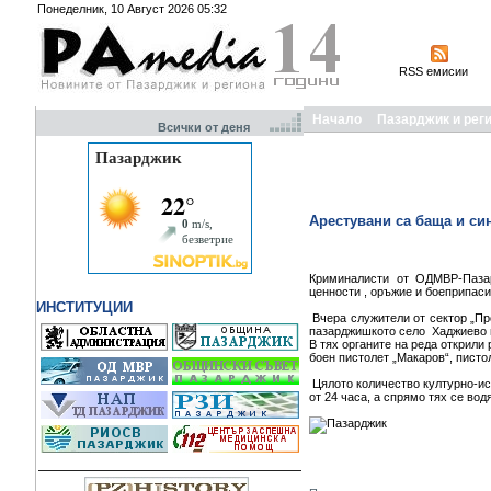
Понеделник, 10 Август 2026 05:32
RSS емисии
Начало
Пазарджик и рег
Всички от деня
Арестувани са баща и си
Криминалисти от ОДМВР-Пазар
ценности , оръжие и боеприпас
ИНСТИТУЦИИ
Вчера служители от сектор „П
пазарджишкото село Хаджиево и 
В тях органите на реда открили
боен пистолет „Макаров“, пистол
Цялото количество културно-ист
от 24 часа, а спрямо тях се в