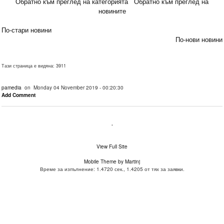
Обратно към преглед на категорията
Обратно към преглед на
новините
По-стари новини
По-нови новини
Тази страница е видяна: 3911
pamedia
on Monday 04 November 2019 - 00:20:30
Add Comment
.
View Full Site
Mobile Theme by Martinj
Време за изпълнение: 1.4720 сек., 1.4205 от тях за заявки.