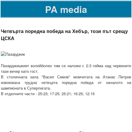
PA media
Четвърта поредна победа на Хебър, този път срещу
ЦСКА
Пазарджишкият волейболен тим се наложи с 2:3 гейма над червените
тази вечер като гост.
В столичната зала "Васил Симов" момчетата на Атанас Петров
извоюваха трудна четвърта поредна победа от началото на
шампионата в Суперлигата.
В отделните части - 25:23; 17:25; 25:21; 16:25; 12:15