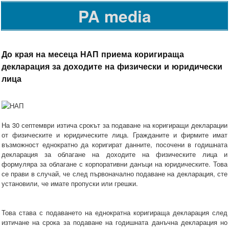
PA media
До края на месеца НАП приема коригираща
декларация за доходите на физически и юридически
лица
На 30 септември изтича срокът за подаване на коригиращи декларации
от физическите и юридическите лица. Гражданите и фирмите имат
възможност еднократно да коригират данните, посочени в годишната
декларация за облагане на доходите на физическите лица и
формуляра за облагане с корпоративни данъци на юридическите. Това
се прави в случай, че след първоначално подаване на декларация, сте
установили, че имате пропуски или грешки.
Това става с подаването на еднократна коригираща декларация след
изтичане на срока за подаване на годишната данъчна декларация но