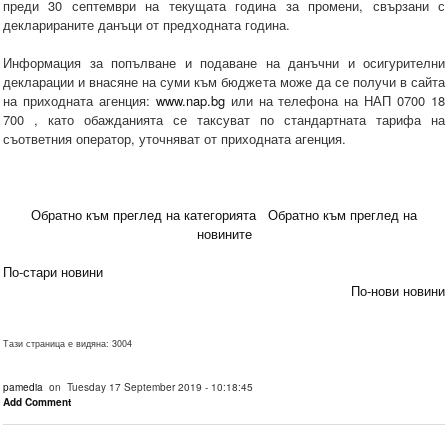
преди 30 септември на текущата година за промени, свързани с
декларираните данъци от предходната година.
Информация за попълване и подаване на данъчни и осигурителни
декларации и внасяне на суми към бюджета може да се получи в сайта
на приходната агенция:
www.nap.bg
или на телефона на НАП 0700 18
700 , като обажданията се таксуват по стандартната тарифа на
съответния оператор, уточняват от приходната агенция.
Обратно към преглед на категорията
Обратно към преглед на
новините
По-стари новини
По-нови новини
Тази страница е видяна: 3004
pamedia
on Tuesday 17 September 2019 - 10:18:45
Add Comment