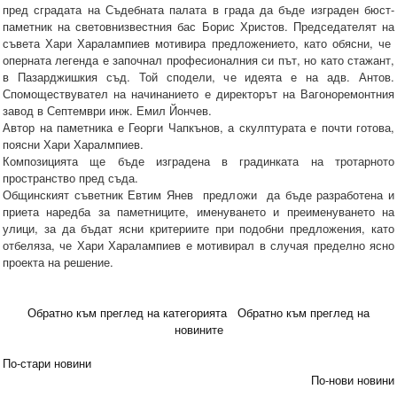
пред сградата на Съдебната палата в града да бъде изграден бюст-
паметник на световнизвестния бас Борис Христов. Председателят на
съвета Хари Харалампиев мотивира предложението, като обясни, че
оперната легенда е започнал професионалния си път, но като стажант,
в Пазарджишкия съд. Той сподели, че идеята е на адв. Антов.
Спомоществувател на начинанието е директорът на Вагоноремонтния
завод в Септември инж. Емил Йончев.
Автор на паметника е Георги Чапкънов, а скулптурата е почти готова,
поясни Хари Харалмпиев.
Композицията ще бъде изградена в градинката на тротарното
пространство пред съда.
Общинският съветник Евтим Янев предложи да бъде разработена и
приета наредба за паметниците, именуването и преименуването на
улици, за да бъдат ясни критериите при подобни предложения, като
отбеляза, че Хари Харалампиев е мотивирал в случая пределно ясно
проекта на решение.
Обратно към преглед на категорията
Обратно към преглед на
новините
По-стари новини
По-нови новини