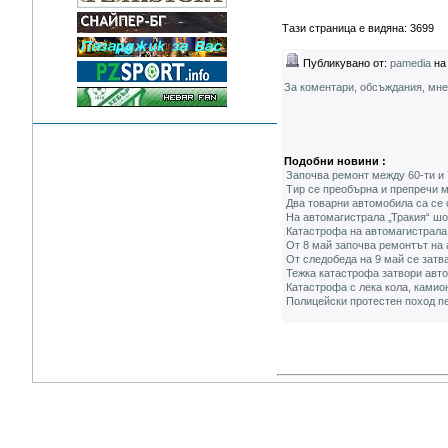
Тази страница е видяна: 3699
Публикувано от:
pamedia
на 
За коментари, обсъждания, мн
Подобни новини :
Започва ремонт между 60-ти и 
Тир се преобърна и препречи м
Два товарни автомобила са се 
На автомагистрала „Тракия“ шо
Катастрофа на автомагистрала
От 8 май започва ремонтът на 
От следобеда на 9 май се затв
Тежка катастрофа затвори авто
Катастрофа с лека кола, камио
Полицейски протестен поход п