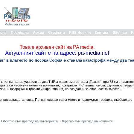
Мобилна версия
иона
Последни
Архив
Страната
RSS Новини
Контакт
Sitemap
Р
Това е архивен сайт на PA media.
Актуалният сайт е на адрес:
pa-media.net
ия" в платното по посока София е станала катастрофа между два те
тъпил сигнал за ударили се два ТИР-а на автомагистрала „Тракия“, при 78 км в платно
дента са насочени екипи на полицията, пожарната и Спешна помощ. Единият от водач
БАЛ-Пазарджик с травми и наранявания, но без данни за опасност за живота.
зпреварващата лента. Пътни полицаи са на място и подпомагат трафика, съобщиха от
Обратно към преглед на категорията
Обратно към преглед на новините