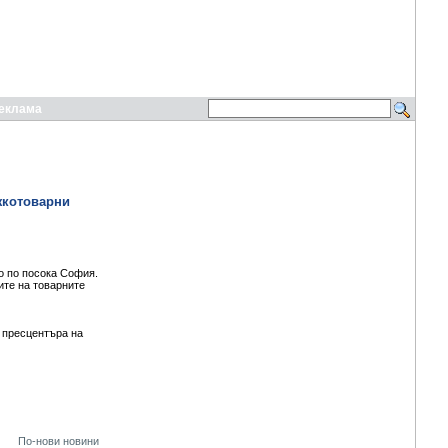
еклама
жкотоварни
то по посока София.
ите на товарните
 пресцентъра на
По-нови новини