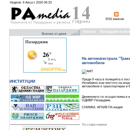
Неделя, 9 Август 2026 06:33
RSS емисии
Начало
Пазарджик и рег
Всички от деня
На автомагистрала "Трак
автомобила
Преди 9 часа в полицията е пос
ИНСТИТУЦИИ
Незабавно към мястото на инци
автомобили е транспортиран в М
Движението се осъществява в и
ОДМВР-Пазарджик.
СНИМКА: АРХИВ ПА медия
По-стари новини