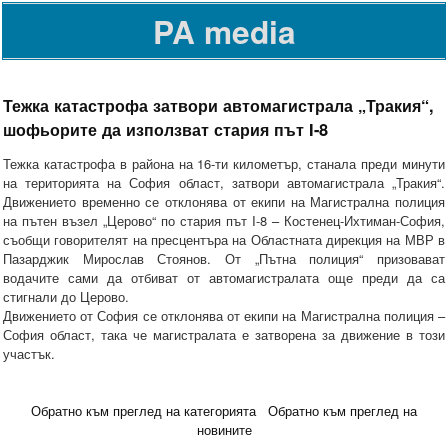
PA media
Тежка катастрофа затвори автомагистрала „Тракия“,
шофьорите да използват стария път I-8
Тежка катастрофа в района на 16-ти километър, станала преди минути
на територията на София област, затвори автомагистрала „Тракия“.
Движението временно се отклонява от екипи на Магистрална полиция
на пътен възел „Церово“ по стария път I-8 – Костенец-Ихтиман-София,
съобщи говорителят на пресцентъра на Областната дирекция на МВР в
Пазарджик Мирослав Стоянов. От „Пътна полиция“ призовават
водачите сами да отбиват от автомагистралата още преди да са
стигнали до Церово.
Движението от София се отклонява от екипи на Магистрална полиция –
София област, така че магистралата е затворена за движение в този
участък.
Обратно към преглед на категорията
Обратно към преглед на
новините