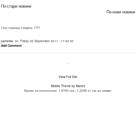
По-стари новини
По-нови новини
Тази страница е видяна: 1777
pamedia
on Friday 02 September 2011 - 17:42:40
Add Comment
.
View Full Site
Mobile Theme by Martinj
Време за изпълнение: 1.2700 сек., 1.2256 от тях за заявки.