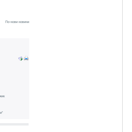
По-нови новини
жик
и”