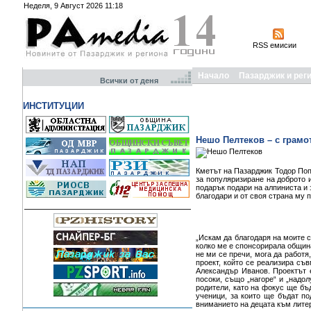
Неделя, 9 Август 2026 11:18
RSS емисии
Начало
Пазарджик и рег
Всички от деня
ИНСТИТУЦИИ
Нешо Пелтеков – с грамо
Кметът на Пазарджик Тодор Поп
за популяризиране на доброто 
подарък подари на алпиниста и
благодари и от своя страна му 
„Искам да благодаря на моите 
колко ме е спонсорирала община
не ми се пречи, мога да работя
проект, който се реализира съ
Александър Иванов. Проектът е
посоки, също „нагоре“ и „надол
родители, като на фокус ще бъд
ученици, за които ще бъдат по
вниманието на децата към литер