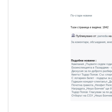
По-стари новини
Тази страница е видяна: 1842
Публикувано от:
pamedia
на 
За коментари, обсъждания, мн
Подобни новини :
Кампания „Първите седем годи
Екоинспекцията в Пазарджик - 
Дискусия за по-доброто разбир
Кметът Тодор Попов: Със спорт
С лотариен билет - подарък за
Годишен концерт-спектакъл „До
Почетна грамота „Неофит Рилск
Наградата „Нешо Бончев” ще б
Тодор Попов: Гласувам за по-д
Отборът на СОУ „Нешо Бончев”