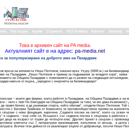
Мобилна версия
иона
Последни
Архив
Страната
RSS Новини
Контакт
Sitemap
Р
Това е архивен сайт на PA media.
Актуалният сайт е на адрес:
pa-media.net
та за популяризиране на доброто име на Пазарджик
ов връчи на алпиниста Нешо Пелтеков, изкачил връх Ухуру (5895 м.) на Килиманджаро
име на Пазарджик. „Нешо Пелтеков е пример за подражание за младите хора“, заяви 
 знамето на Община Пазарджик с пожеланието да го развее на следващия петхилядник
подари камъче от върха, „заредено с енергията на Килиманджаро“.
спонсори – моите две фирми, които работят в Пазарджик, на Община Пазарджик и на к
та – нито с лев! Но благодаря на Община Пазарджик за това, че ми дава възможност 
, да правя бизнес и да развивам спорта, който обичам“, сподели Нешо Пелтеков. Той
вместно с Бисерка Трайкова от Комисията за противообществени прояви на малолетн
 свързан с нова фондация, наречена „Седемте посоки на света“, които са освен ч
у“ и седмата – към себе си. Всъщност, със седмата посока е свързана и работата с 
ат деца на възраст от първи до четвърти клас. Другият проект е свързан с провокац
дготвени клипчета със 7 литературни произведения, изпълнени от актьор, а целта 
атурата. Всички тези дейности се реализират изцяло от доброволци, посочи Нешо Пел