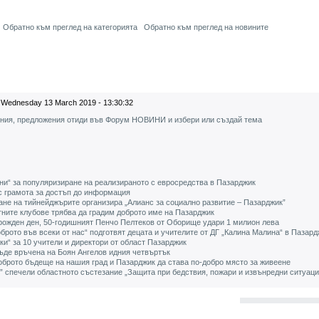
Обратно към преглед на категорията
Обратно към преглед на новините
Wednesday 13 March 2019 - 13:30:32
ения, предложения отиди във Форум НОВИНИ и избери или създай тема
ни“ за популяризиране на реализираното с евросредства в Пазарджик
с грамота за достъп до информация
ане на тийнейджърите организира „Алианс за социално развитие – Пазарджик”
ните клубове трябва да градим доброто име на Пазарджик
 рожден ден, 50-годишният Пенчо Пелтеков от Оборище удари 1 милион лева
брото във всеки от нас“ подготвят децата и учителите от ДГ „Калина Малина“ в Пазард
и“ за 10 учители и директори от област Пазарджик
ъде връчена на Боян Ангелов идния четвъртък
оброто бъдеще на нашия град и Пазарджик да става по-добро място за живеене
 спечели областното състезание „Защита при бедствия, пожари и извънредни ситуаци