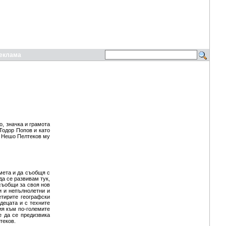
еклама
, значка и грамота
Тодор Попов и като
. Нешо Пелтеков му
мета и да съобщя с
да се развивам тук,
 съобщи за своя нов
и и непълнолетни и
етирите географски
децата и с техните
ия към по-големите
е да се предизвика
теков.