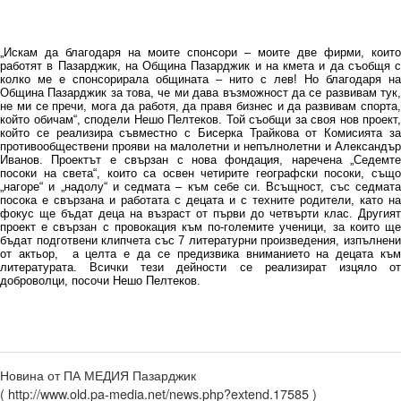
„Искам да благодаря на моите спонсори – моите две фирми, които
работят в Пазарджик, на Община Пазарджик и на кмета и да съобщя с
колко ме е спонсорирала общината – нито с лев! Но благодаря на
Община Пазарджик за това, че ми дава възможност да се развивам тук,
не ми се пречи, мога да работя, да правя бизнес и да развивам спорта,
който обичам“, сподели Нешо Пелтеков. Той съобщи за своя нов проект,
който се реализира съвместно с Бисерка Трайкова от Комисията за
противообществени прояви на малолетни и непълнолетни и Александър
Иванов. Проектът е свързан с нова фондация, наречена „Седемте
посоки на света“, които са освен четирите географски посоки, също
„нагоре“ и „надолу“ и седмата – към себе си. Всъщност, със седмата
посока е свързана и работата с децата и с техните родители, като на
фокус ще бъдат деца на възраст от първи до четвърти клас. Другият
проект е свързан с провокация към по-големите ученици, за които ще
бъдат подготвени клипчета със 7 литературни произведения, изпълнени
от актьор, а целта е да се предизвика вниманието на децата към
литературата. Всички тези дейности се реализират изцяло от
доброволци, посочи Нешо Пелтеков.
Новина от ПА МЕДИЯ Пазарджик
( http://www.old.pa-media.net/news.php?extend.17585 )