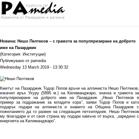
Новина: Нешо Пелтеков – с грамота за популяризиране на доброто
име на Пазарджик
(Категория: Институции)
Публикувано от pamedia
Wednesday 13 March 2019 - 13:30:32
Кметът на Пазарджик Тодор Попов връчи на алпиниста Нешо Пелтеков,
изкачил връх Ухуру (5895 м.) на Килиманджаро, значка и грамота за
популяризиране на доброто име на Пазарджик. „Нешо Пелтеков е
пример за подражание за младите хора“, заяви Тодор Попов и като
подарък подари на алпиниста и знамето на Община Пазарджик с
пожеланието да го развее на следващия петхилядник. Нешо Пелтеков
му благодари и от своя страна му подари камъче от върха, „заредено с
енергията на Килиманджаро“.