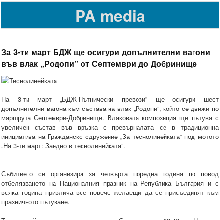
PA media
За 3-ти март БДЖ ще осигури допълнителни вагони
във влак „Родопи” от Септември до Добринище
На 3-ти март „БДЖ-Пътнически превози” ще осигури шест
допълнителни вагона към състава на влак „Родопи”, който се движи по
маршрута Септември-Добринище. Влаковата композиция ще пътува с
увеличен състав във връзка с превърналата се в традиционна
инициатива на Гражданско сдружение „За теснолинейката“ под мотото
„На 3-ти март: Заедно в теснолинейката”.
Събитието се организира за четвърта поредна година по повод
отбелязването на Националния празник на Република България и с
всяка година привлича все повече желаещи да се присъединят към
празничното пътуване.