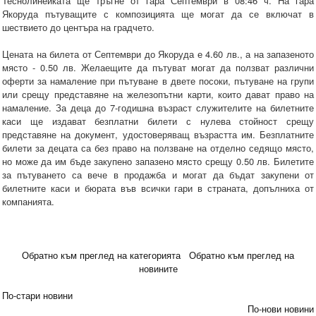
Теснолинейката ще тръгне от гара Септември в 08:46 ч. На гара
Якоруда пътуващите с композицията ще могат да се включат в
шествието до центъра на градчето.
Цената на билета от Септември до Якоруда е 4.60 лв., а на запазеното
място - 0.50 лв. Желаещите да пътуват могат да ползват различни
оферти за намаление при пътуване в двете посоки, пътуване на групи
или срещу представяне на железопътни карти, които дават право на
намаление. За деца до 7-годишна възраст служителите на билетните
каси ще издават безплатни билети с нулева стойност срещу
представяне на документ, удостоверяващ възрастта им. Безплатните
билети за децата са без право на ползване на отделно седящо място,
но може да им бъде закупено запазено място срещу 0.50 лв. Билетите
за пътуването са вече в продажба и могат да бъдат закупени от
билетните каси и бюрата във всички гари в страната, допълниха от
компанията.
Обратно към преглед на категорията
Обратно към преглед на
новините
По-стари новини
По-нови новини