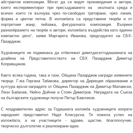
абстрактни композиции. Mогат да се видят произведения и автори,
които експериментират при пресъздаването на околната среда и
всичко което ги вълнува чрез по-свободно третиране, чрез линия,
форма и цветни петна. В изложбата са представени творби и от
портретния жанр, пейзажа, фигуралната композиция. Въпреки
разнообразието на творби и автори, изложбата въздейства като единно
компактно цяло”, заяви Маргарита Иванова, председател на СБХ-
Пазарджик.
Художниците не подминаха да отбележат деветдесетгодишнината на
доайена на Представителството на СБХ Пазарджик Димитър
Копривщинов.
Както всяка година, така и тази, Община Пазарджик награди изявените
творци. Г-жа Гергана Табакова, директор на Дирекция образование и
култура връчи наградите от Община Пазарджик на Димитър Маламски,
Леон Бабачев, Нейчо Дойчев и Стоян Димитров. Наградата на Съюза
на българските художници получи Петър Бажлеков.
С поздравителен адрес за Годишната изложба художниците изпрати
народният представител Надя Клисурска. Тя пожела успех на
изложбата, а на участниците - здраве, щастие, благополучие,
творческо дълголетие и реализирани идеи.