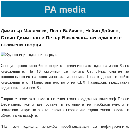
PA media
Димитър Маламски, Леон Бабачев, Нейчо Дойчев,
Стоян Димитров и Петър Бажлеков– тазгодишните
отличени творци
Снощи тържествено беше открита традиционната годишна изложба на
художниците. На 18 октомври се почита Св. Лука, смятан за
основоположник на християнската иконопис. Това е денят, в който
художниците от Представителството на СБХ Пазарджик представят
годишната си изложба.
Творците почетоха памета на своя колега художник калиграф Георги
Веселинов, които ще остане в историята на изобразителното и
приложно изкуството със своята научно-изследователска работа в
областта на шрифта.
“На тази годишна изложба преобладаващи са нефигуралните,