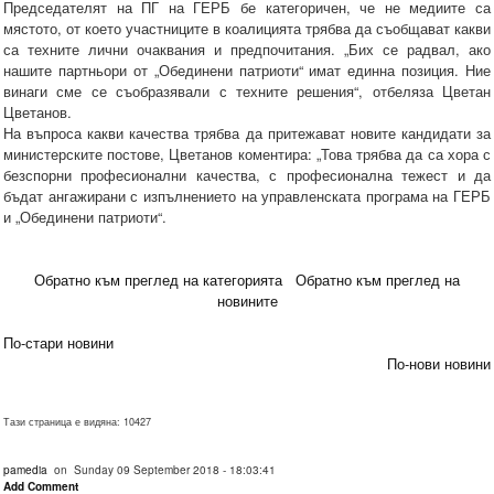
Председателят на ПГ на ГЕРБ бе категоричен, че не медиите са
мястото, от което участниците в коалицията трябва да съобщават какви
са техните лични очаквания и предпочитания. „Бих се радвал, ако
нашите партньори от „Обединени патриоти“ имат единна позиция. Ние
винаги сме се съобразявали с техните решения“, отбеляза Цветан
Цветанов.
На въпроса какви качества трябва да притежават новите кандидати за
министерските постове, Цветанов коментира: „Това трябва да са хора с
безспорни професионални качества, с професионална тежест и да
бъдат ангажирани с изпълнението на управленската програма на ГЕРБ
и „Обединени патриоти“.
Обратно към преглед на категорията
Обратно към преглед на
новините
По-стари новини
По-нови новини
Тази страница е видяна: 10427
pamedia
on Sunday 09 September 2018 - 18:03:41
Add Comment