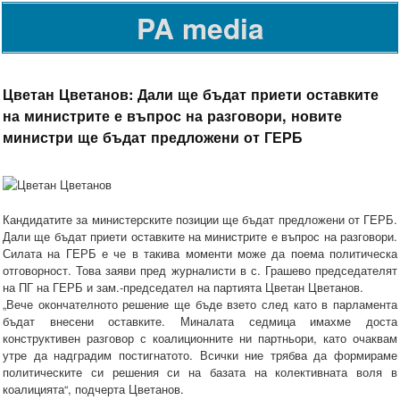
PA media
Цветан Цветанов: Дали ще бъдат приети оставките
на министрите е въпрос на разговори, новите
министри ще бъдат предложени от ГЕРБ
Кандидатите за министерските позиции ще бъдат предложени от ГЕРБ.
Дали ще бъдат приети оставките на министрите е въпрос на разговори.
Силата на ГЕРБ е че в такива моменти може да поема политическа
отговорност. Това заяви пред журналисти в с. Грашево председателят
на ПГ на ГЕРБ и зам.-председател на партията Цветан Цветанов.
„Вече окончателното решение ще бъде взето след като в парламента
бъдат внесени оставките. Миналата седмица имахме доста
конструктивен разговор с коалиционните ни партньори, като очаквам
утре да надградим постигнатото. Всички ние трябва да формираме
политическите си решения си на базата на колективната воля в
коалицията“, подчерта Цветанов.