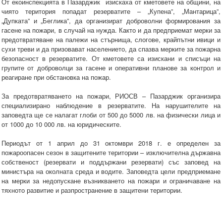
От екоинспекцията в Пазарджик изискаха от кметовете на общини, на
чиято територия попадат резерватите – „Купена”, „Мантарица”,
„Дупката” и „Беглика”, да организират доброволни формирования за
гасене на пожари, в случай на нужда. Както и да предприемат мерки за
предотвратяване на палежи на стърнища, слогове, крайпътни ивици и
сухи треви и да призовават населението, да спазва мерките за пожарна
безопасност в резерватите. От кметовете са изискани и списъци на
групите от доброволци за гасене и оперативни планове за контрол и
реагиране при обстановка на пожар.
За предотвратяването на пожари, РИОСВ – Пазарджик организира
специализирано наблюдение в резерватите. На нарушителите на
заповедта ще се налагат глоби от 500 до 5000 лв. на физически лица и
от 1000 до 10 000 лв. на юридическите.
Периодът от 1 април до 31 октомври 2018 г. е определен за
пожароопасен сезон в защитените територии – изключителна държавна
собственост (резервати и поддържани резервати) със заповед на
министъра на околната среда и водите. Заповедта цели предприемане
на мерки за недопускане възникването на пожари и ограничаване на
тяхното развитие и разпространение в защитени територии.