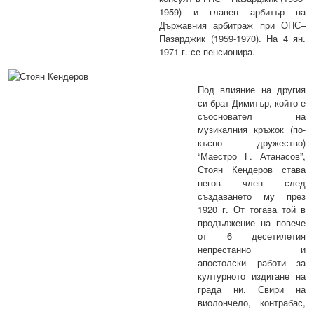
1959) и главен арбитър на
Държавния арбитраж при ОНС–
Пазарджик (1959-1970). На 4 ян
.
1971 г. се пенсионира.
Под влияние на другия
си брат Димитър, който е
съосновател на
музикалния кръжок (по-
късно дружество)
“Маестро Г. Атанасов”
,
Стоян Кендеров става
негов член след
създаването му през
1920 г. От тогава той в
продължение на повече
от 6 десетилетия
непрестанно и
апостолски работи за
културното издигане на
града ни. Свири на
виолончело, контрабас,