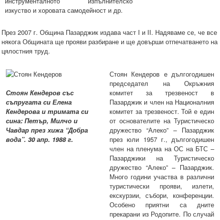
инструменталното изпълнителско
изкуство и хоровата самодейност и др.
През 2007 г. Община Пазарджик издава част
I
и
II
. Надяваме се, че все
някога Общината ще прояви разбиране и ще довърши отпечатването на
цялостния труд
.
Стоян Кендеров е дългогодишен
председател на Окръжния
Стоян Кендеров със
комитет за трезвеност в
съпругата си Елена
Пазарджик и член на Националния
Кендерова и тримата си
комитет за трезвеност. Той е един
сина: Петър, Милчо и
от основателите на Туристическо
Чавдар през хижа “Добра
дружество “Алеко” – Пазарджик
вода”. 30 апр. 1988 г.
през юли 1957 г., дългогодишен
член на пленума на ОС на БТС –
Пазарджики на Туристическо
дружество “Алеко” – Пазарджик.
Много години участва в различни
туристически прояви, излети,
екскурзии, събори, конференции.
Особено приятни са дните
прекарани из Родопите. По случай