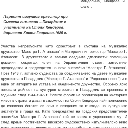
мандолина, мандола и
фагот.
Първият цигулков оркестър при
Смесена гимназия – Пазарджик с
участието на Стоян Кендеров,
диригент Коста Георгиев.1925 г.
Участва непрекъснато като оркестрант в състава на музикално
дружество “Маестро Г. Атанасов” и Мандолинния оркестър “Маестро Г.
Атанасов”. В дружеството е заемал следните длъжности: помощник
домакин, секретар, член на Управителния съвет, заместник-
председател и председател на вече ансамбъл “Маестро Г. Атанасов”.
През 1943 г. активно съдейства за обединяването на двете музикални
дружества в Пазарджик (“Маестро Г. Атанасов” и “Родопска песен”) и е
един от авторите на устава на обединеното дружество. Особено ярко
неговата дейност на културен строител в Пазарджик се проявява в
годините след 1944-1945 г. Новите форми на организация на културния
живот в страната дават възможност на Стоян Кендеров най-пълноценно
да използва богатия си опит и виждания за възхода на културните
институти в града ни. Като председател на Градския представителен
ансамбъл “Маестро Г. Атанасов” той се заема с укрепването му. И
след време постигнатото високото художествено изпълнителско ниво
дава основание за превръщането на ансамбъла в самодеен оперетен