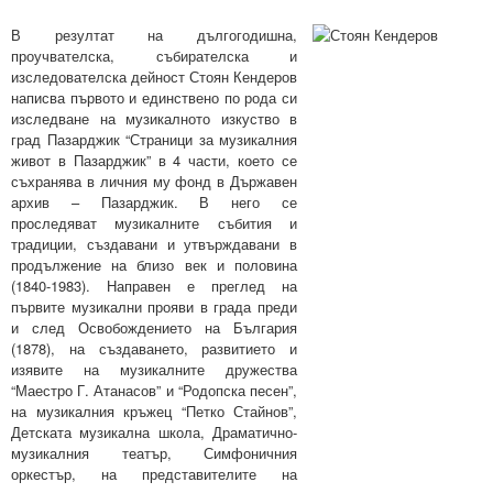
В резултат на дългогодишна,
проучвателска, събирателска и
изследователска дейност Стоян Кендеров
написва първото и единствено по рода си
изследване на музикалното изкуство в
град Пазарджик “Страници за музикалния
живот в Пазарджик” в 4 части, което се
съхранява в личния му фонд в Държавен
архив – Пазарджик. В него се
проследяват музикалните събития и
традиции, създавани и утвърждавани в
продължение на близо век и половина
(1840-1983). Направен е преглед на
първите музикални прояви в града преди
и след Освобождението на България
(1878), на създаването, развитието и
изявите на музикалните дружества
“Маестро Г. Атанасов” и “Родопска песен”,
на музикалния кръжец “Петко Стайнов”,
Детската музикална школа, Драматично-
музикалния театър, Симфоничния
оркестър, на представителите на