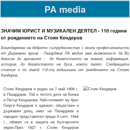
PA media
ЗНАЧИМ ЮРИСТ И МУЗИКАЛЕН ДЕЯТЕЛ - 110 години
от рождението на Стоян Кендеров
Благодарение на доброто сътрудничество с екипа професионалисти
от Държавен архив - Пазарджик ПА медия има възможност да Ви
докосне до архивите - до богатството на знания, информация,
история, до богатството на духа, което пазят. Следващата
статия е по повод 110-та годишнина от рождението на Стоян
Кендеров.
Стоян Кендеров е роден на 7 май 1908 г.
в Пазарджик. Той е петото дете на Бинка
и Петър Кендерови. Най-големият му брат
Георги Кендеров е адвокат, обществен и
държавен деец, кмет на Пазарджик и
народен представител преди 9 септ. 1944
г
.
, обявил се в защита на българските
евреи.През 1927 г. Стоян Кендеров