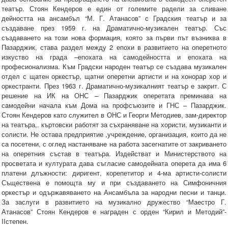
театър. Стоян Кендеров е един от големите радели за сливане
дейността на ансамбъл “М. Г. Атанасов” с Градския театър и за
създаване през 1959 г. на Драматично-музикален театър. Със
създаването на този нова формация, която за първи път възниква в
Пазарджик, става раздел между 2 епохи в развитието на оперетното
изкуство на града –епохата на самодейността и епохата на
професионализма. Към Градски народен театър се създава музикален
отдел с щатен оркестър, щатни оперетни артисти и на хонорар хор и
оркестранти. През 1963 г. Драматично-музикалният театър е закрит. С
решение на ИК на ОНС – Пазарджик оперетата преминава на
самодейни начала към Дома на профсъюзите и ГНС – Пазарджик.
Стоян Кендеров като служител в ОНС и Георги Методиев, зам-директор
на театъра,. къртовски работят за съхраняване на хористи, музиканти и
солисти. Не остава предприятие ,учреждение, организация, които да не
са посетени, с оглед настаняване на работа засегнатите от закриването
на оперетния състав в театъра. Издействат и Министерството на
просветата и културата дава съгласие самодейната оперета да има 6
платени длъжности: диригент, корепетитор и 4-ма артисти-солисти
Съществена е помощта му и при създаването на Симфоничния
оркестър и одържавяването на Ансамбъла за народни песни и танци.
За заслуги в развитието на музикално дружество “Маестро Г.
Атанасов” Стоян Кендеров е награден с орден “Кирил и Методий”-
II
степен.