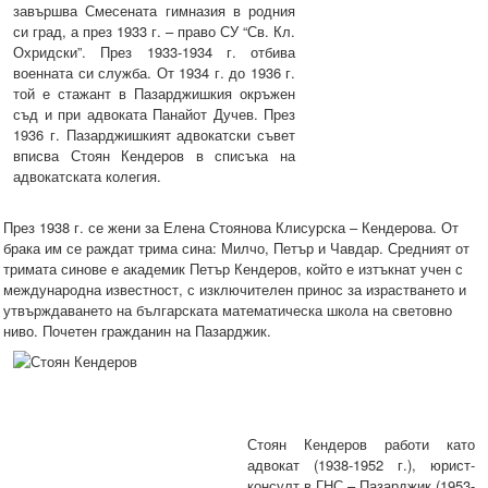
завършва Смесената гимназия в родния
си град, а през 1933 г. – право СУ “Св. Кл.
Охридски”. През 1933-1934 г. отбива
военната си служба. От 1934 г. до 1936 г.
той е стажант в Пазарджишкия окръжен
съд и при адвоката Панайот Дучев. През
1936 г. Пазарджишкият адвокатски съвет
вписва Стоян Кендеров в списъка на
адвокатската колегия.
През 1938 г. се жени за Елена Стоянова Клисурска – Кендерова. От
брака им се раждат трима сина: Милчо, Петър и Чавдар. Средният от
тримата синове е академик Петър Кендеров, който е изтъкнат учен с
международна известност, с изключителен принос за израстването и
утвърждаването на българската математическа школа на световно
ниво. Почетен гражданин на Пазарджик.
Стоян Кендеров работи като
адвокат (1938-1952 г.), юрист-
консулт в ГНС – Пазарджик (1953-