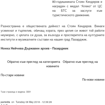
80-годишнината Стоян Кендеров е
награден с медал “Алеко” от ЦС
на БТС за заслуги към
туристическото движение.
Разностранна е обществената дейност на Стоян Кендеров. Винаги
усмихнат и търпелив, обичащ хората, през целия си живот той работи
неуморно, с цялата си душа, за възхода и просперитета на културните
институти и музикалните състави на нашия град Пазарджик.
Нонка Нейчева
Държавен архив - Пазарджик
Обратно към преглед на категорията
Обратно към преглед на
новините
По-стари новини
По-нови новини
Тази страница е видяна: 3331
pamedia
on Tuesday 08 May 2018 - 12:39:28