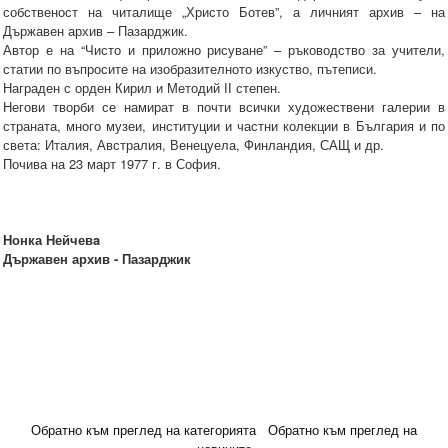
собственост на читалище „Христо Ботев”, а личният архив – на
Държавен архив – Пазарджик.
Автор е на “Чисто и приложно рисуване” – ръководство за учители,
статии по въпросите на изобразителното изкуство, пътеписи.
Награден с орден Кирил и Методий ІІ степен.
Негови творби се намират в почти всички художествени галерии в
страната, много музеи, институции и частни колекции в България и по
света: Италия, Австралия, Венецуела, Финландия, САЩ и др.
Почива на 23 март 1977 г. в София.
Нонка Нейчевa
Държавен архив - Пазарджик
Обратно към преглед на категорията
Обратно към преглед на