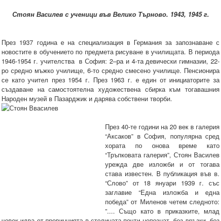
Стоян Василев с ученици във Велико Търново. 1943, 1945 г.
През 1937 година е на специализация в Германия за запознаване с
новостите в обучението по предмета рисуване в училищата. В периода
1946-1954 г. учителства в София: 2–ра и 4-та девически гимназии, 22-
ро средно мъжко училище, 6-то средно смесено училище. Пенсионира
се като учител през 1954 г. През 1963 г. е един от инициаторите за
създаване на самостоятелна художествена сбирка към тогавашния
Народен музей в Пазарджик и дарява собствени творби.
През 40-те години на 20 век в галерия
“Аксаков” в София, популярна сред
хората по онова време като
“Тръпковата галерия”, Стоян Василев
урежда две изложби и от тогава
става известен. В публикация във в.
“Слово” от 18 януари 1939 г. със
заглавие “Една изложба и една
победа” от Миленов четем следното:
”.... Също като в приказките, млад
човек идва от провинцията в столицата почти непознат, без връзки, без