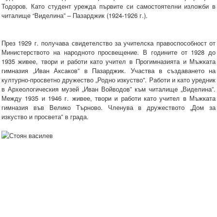
Тодоров. Като студент урежда първите си самостоятелни изложби в
читалище “Виделина” – Пазарджик (1924-1926 г.).
През 1929 г. получава свидетелство за учителска правоспособност от
Министерството на народното просвещение. В годините от 1928 до
1935 живее, твори и работи като учител в Прогимназията и Мъжката
гимназия „Иван Аксаков” в Пазарджик. Участва в създаването на
културно-просветно дружество „Родно изкуство”. Работи и като уредник
в Археологическия музей „Иван Войводов” към читалище „Виделина”.
Между 1935 и 1946 г. живее, твори и работи като учител в Мъжката
гимназия във Велико Търново. Членува в дружеството „Дом за
изкуство и просвета” в града.