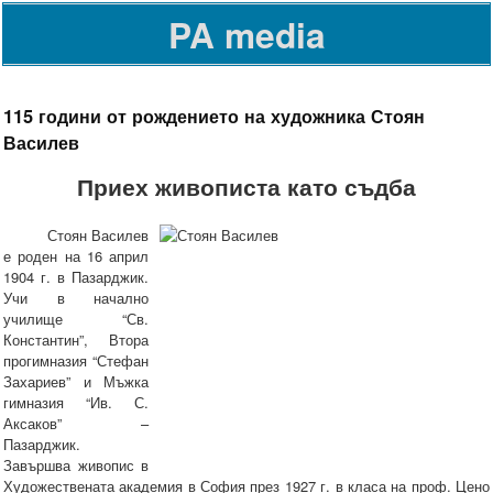
PA media
115 години от рождението на художника Стоян
Василев
Приех живописта като съдба
Стоян Василев
е роден на 16 април
1904 г. в Пазарджик.
Учи в начално
училище “Св.
Константин”, Втора
прогимназия “Стефан
Захариев” и Мъжка
гимназия “Ив. С.
Аксаков” –
Пазарджик.
Завършва живопис в
Художествената академия в София през 1927 г. в класа на проф. Цено