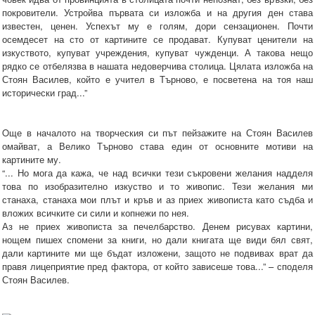
покровители. Устройва първата си изложба и на другия ден става
известен, ценен. Успехът му е голям, дори сензационен. Почти
осемдесет на сто от картините се продават. Купуват ценители на
изкуството, купуват учреждения, купуват чужденци. А такова нещо
рядко се отбелязва в нашата недоверчива столица. Цялата изложба на
Стоян Василев, който е учител в Търново, е посветена на тоя наш
исторически град...”
Oще в началото на творческия си път пейзажите на Стоян Василев
омайват, а Велико Търново става един от основните мотиви на
картините му.
“... Но мога да кажа, че над всички тези съкровени желания надделя
това по изобразително изкуство и то живопис. Тези желания ми
станаха, станаха мои плът и кръв и аз приех живописта като съдба и
вложих всичките си сили и копнежи по нея.
Аз не приех живописта за печелбарство. Денем рисувах картини,
нощем пишех спомени за книги, но дали книгата ще види бял свят,
дали картините ми ще бъдат изложени, защото не подвивах врат да
правя лицеприятие пред фактора, от който зависеше това...” – споделя
Стоян Василев.