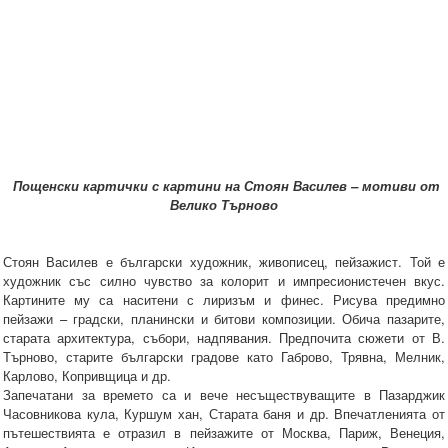
Пощенски картички с картини на Стоян Василев – мотиви от
Велико Търново
Стоян Василев е български художник, живописец, пейзажист. Той е
художник със силно чувство за колорит и импресионистечен вкус.
Картините му са наситени с лиризъм и финес. Рисува предимно
пейзажи – градски, планински и битови композиции. Обича пазарите,
старата архитектура, събори, надпявания. Предпочита сюжети от В.
Търново, старите български градове като Габрово, Трявна, Мелник,
Карлово, Копривщица и др.
Запечатани за времето са и вече несъществуващите в Пазарджик
Часовникова кула, Куршум хан, Старата баня и др. Впечатленията от
пътешествията е отразил в пейзажите от Москва, Париж, Венеция,